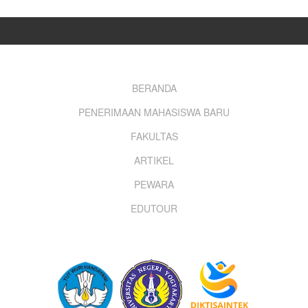
Footer
BERANDA
PENERIMAAN MAHASISWA BARU
menu
FAKULTAS
ARTIKEL
PEWARA
EDUTOUR