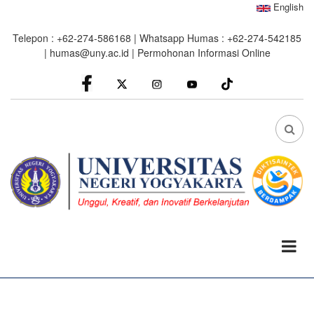
Skip
English
to
Telepon : +62-274-586168 | Whatsapp Humas : +62-274-542185
main
|
humas@uny.ac.id
|
Permohonan Informasi Online
content
facebook
Instagram
youtube
FA
FA-
SEA
DRO
TRI
0%
read