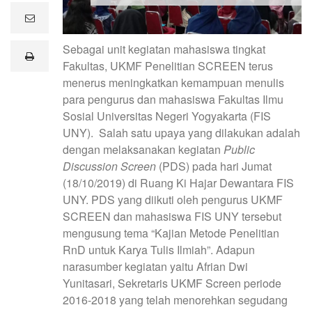
e
m
a
Sebagai unit kegiatan mahasiswa tingkat
i
print
l
Fakultas, UKMF Penelitian SCREEN terus
menerus meningkatkan kemampuan menulis
para pengurus dan mahasiswa Fakultas Ilmu
Sosial Universitas Negeri Yogyakarta (FIS
UNY). Salah satu upaya yang dilakukan adalah
dengan melaksanakan kegiatan
Public
Discussion Screen
(PDS) pada hari Jumat
(18/10/2019) di Ruang Ki Hajar Dewantara FIS
UNY. PDS yang diikuti oleh pengurus UKMF
SCREEN dan mahasiswa FIS UNY tersebut
mengusung tema “Kajian Metode Penelitian
RnD untuk Karya Tulis Ilmiah”. Adapun
narasumber kegiatan yaitu Afrian Dwi
Yunitasari, Sekretaris UKMF Screen periode
2016-2018 yang telah menorehkan segudang