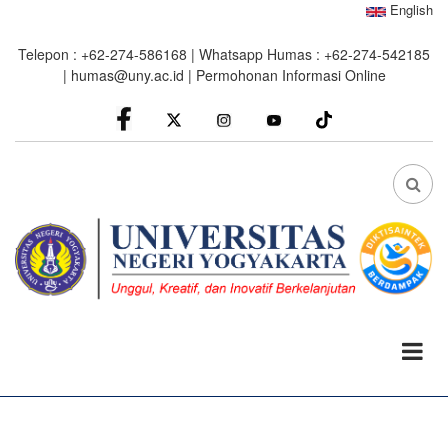
Skip
English
to
Telepon : +62-274-586168 | Whatsapp Humas : +62-274-542185
main
|
humas@uny.ac.id
|
Permohonan Informasi Online
content
facebook
Instagram
youtube
FA
FA-
SEA
DRO
TRI
0%
read