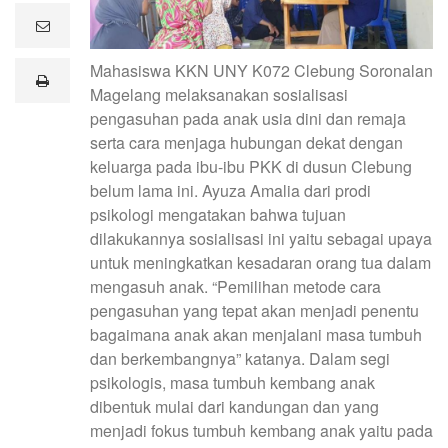
e
m
a
Mahasiswa KKN UNY K072 Clebung Soronalan
i
print
l
Magelang melaksanakan sosialisasi
pengasuhan pada anak usia dini dan remaja
serta cara menjaga hubungan dekat dengan
keluarga pada ibu-ibu PKK di dusun Clebung
belum lama ini. Ayuza Amalia dari prodi
psikologi mengatakan bahwa tujuan
dilakukannya sosialisasi ini yaitu sebagai upaya
untuk meningkatkan kesadaran orang tua dalam
mengasuh anak. “Pemilihan metode cara
pengasuhan yang tepat akan menjadi penentu
bagaimana anak akan menjalani masa tumbuh
dan berkembangnya” katanya. Dalam segi
psikologis, masa tumbuh kembang anak
dibentuk mulai dari kandungan dan yang
menjadi fokus tumbuh kembang anak yaitu pada