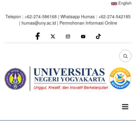
Skip
English
to
Telepon : +62-274-586168 | Whatsapp Humas : +62-274-542185
main
|
humas@uny.ac.id
|
Permohonan Informasi Online
content
facebook
Instagram
youtube
FA
FA-
SEA
DRO
TRI
0%
read