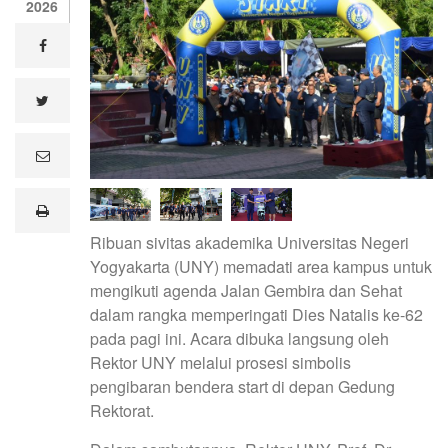
2026
facebook
twitter
e
m
a
i
print
l
Ribuan sivitas akademika Universitas Negeri
Yogyakarta (UNY) memadati area kampus untuk
mengikuti agenda Jalan Gembira dan Sehat
dalam rangka memperingati Dies Natalis ke-62
pada pagi ini. Acara dibuka langsung oleh
Rektor UNY melalui prosesi simbolis
pengibaran bendera start di depan Gedung
Rektorat.