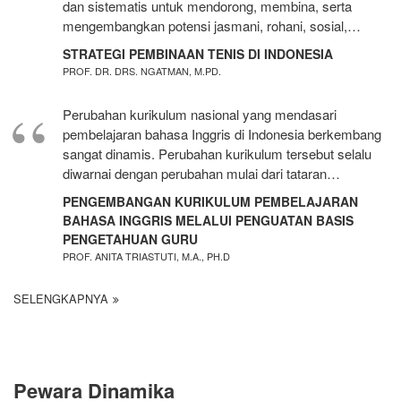
dan sistematis untuk mendorong, membina, serta
mengembangkan potensi jasmani, rohani, sosial,…
STRATEGI PEMBINAAN TENIS DI INDONESIA
PROF. DR. DRS. NGATMAN, M.PD.
Perubahan kurikulum nasional yang mendasari
pembelajaran bahasa Inggris di Indonesia berkembang
sangat dinamis. Perubahan kurikulum tersebut selalu
diwarnai dengan perubahan mulai dari tataran…
PENGEMBANGAN KURIKULUM PEMBELAJARAN
BAHASA INGGRIS MELALUI PENGUATAN BASIS
PENGETAHUAN GURU
PROF. ANITA TRIASTUTI, M.A., PH.D
SELENGKAPNYA
Pewara Dinamika