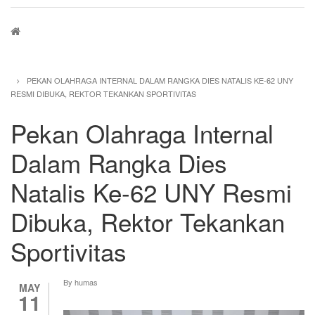
Breadcrumb
PEKAN OLAHRAGA INTERNAL DALAM RANGKA DIES NATALIS KE-62 UNY
RESMI DIBUKA, REKTOR TEKANKAN SPORTIVITAS
Pekan Olahraga Internal
Dalam Rangka Dies
Natalis Ke-62 UNY Resmi
Dibuka, Rektor Tekankan
Sportivitas
By
humas
MAY
11