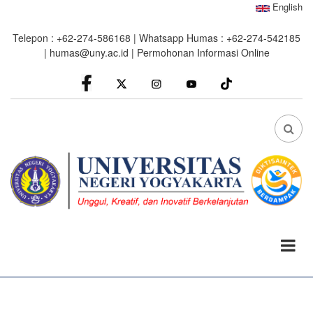
Skip
English
to
Telepon : +62-274-586168 | Whatsapp Humas : +62-274-542185
main
|
humas@uny.ac.id
|
Permohonan Informasi Online
content
facebook
Instagram
youtube
FA
FA-
SEA
DRO
TRI
0%
read