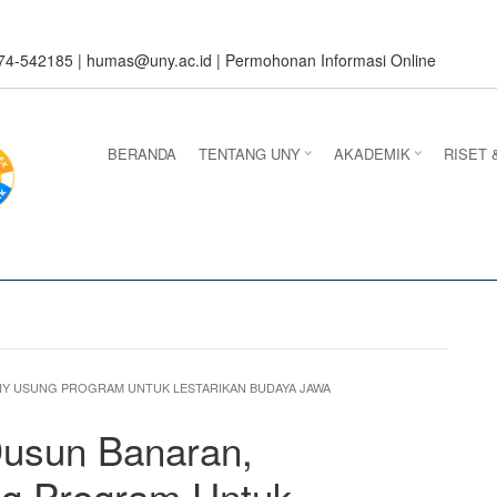
274-542185 |
humas@uny.ac.id
|
Permohonan Informasi Online
BERANDA
TENTANG UNY
AKADEMIK
RISET 
NY USUNG PROGRAM UNTUK LESTARIKAN BUDAYA JAWA
Dusun Banaran,
g Program Untuk