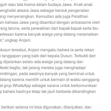
gguh atau tata krama dalam budaya Jawa. Anak anak
menghafal aksara Jawa sebagai bentuk pengenalan
ang menyenangkan. Kemudian ada juga Pelatihan
am bahasa Jawa yang disambut dengan antusiasme oleh
ng taruna, serta perwakilan dari bapak-bapak serta ibu-
 berkesan karena banyak warga yang datang meramaikan
t,” ungkap Anjani.
usun tersebut, Anjani mengaku bahwa ia serta rekan
anggapan yang baik dari kepala Dusun. Terbukti dari
g dijalankan selalu ada warga yang datang dan
Meski begitu, tak jarang mereka juga menghadapi
bimbingan, pada awalnya banyak yang berminat untuk
k datang karena memilih untuk bermain di waktu senggang
t grup WhatsApp sebagai sarana untuk berkomunikasi
p bahwa hasilnya tetap tak jauh berbeda dibandingkan
erikan selama ini bisa digunakan, dilanjutkan, dan