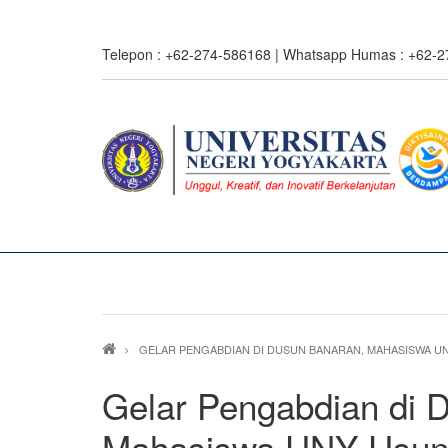
Skip
to
Telepon : +62-274-586168 | Whatsapp Humas : +62-
main
content
0%
read
Breadcrumb
GELAR PENGABDIAN DI DUSUN BANARAN, MAHASISWA U
Gelar Pengabdian di 
Mahasiswa UNY Usun