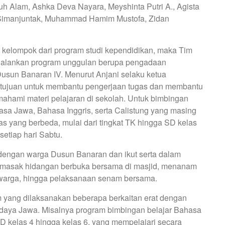
luh Alam, Ashka Deva Nayara, Meyshinta Putri A., Agista
 Simanjuntak, Muhammad Hamim Mustofa, Zidan
a kelompok dari program studi kependidikan, maka Tim
jalankan program unggulan berupa pengadaan
Dusun Banaran IV. Menurut Anjani selaku ketua
bertujuan untuk membantu pengerjaan tugas dan membantu
ahami materi pelajaran di sekolah. Untuk bimbingan
ahasa Jawa, Bahasa Inggris, serta Calistung yang masing
as yang berbeda, mulai dari tingkat TK hingga SD kelas
setiap hari Sabtu.
dengan warga Dusun Banaran dan ikut serta dalam
emasak hidangan berbuka bersama di masjid, menanam
 warga, hingga pelaksanaan senam bersama.
m yang dilaksanakan beberapa berkaitan erat dengan
daya Jawa. Misalnya program bimbingan belajar Bahasa
D kelas 4 hingga kelas 6, yang mempelajari secara