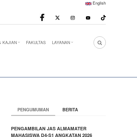
English
facebook
Instagram
youtube
& KAJIAN
FAKULTAS
LAYANAN
FA
FA-
SEARCH
DROPDOWN
TRIGGER
PENGUMUMAN
BERITA
PENGAMBILAN JAS ALMAMATER
MAHASISWA D4-S1 ANGKATAN 2026