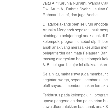
yaitu Alif Karunia Nur’aini, Wanda Ga
Dwi Arum A., Rahma Syahri Haulian
Rahmani Latief, dan juga Aqshal.
Dilatarbelakangi oleh seluruh anggot
Arunika Mengabdi sepakat untuk men
bimbingan belajar bagi anak anak di 
kelompok, program tersebut dipilih 
anak anak yang merasa kesulitan mem
belajar terdiri dari mata Pelajaran B
masing ditargetkan bagi kelompok kel
6. Bimbingan belajar ini dilaksanakan 
Selain itu, mahasiswa juga membaur 
kegiatan warga, seperti membantu m
bibit sayuran, memberi makan ternak
Terkhusus pada kelompok ini, progra
upaya pengenalan dan pelestarian bu
Jawa diperuntukkan bagi anak anak S