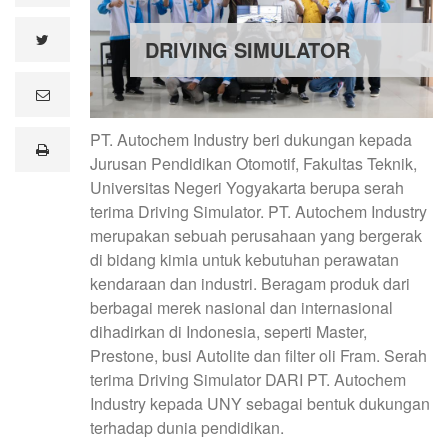
twitter
DRIVING SIMULATOR
e
m
a
PT. Autochem Industry beri dukungan kepada
i
print
l
Jurusan Pendidikan Otomotif, Fakultas Teknik,
Universitas Negeri Yogyakarta berupa serah
terima Driving Simulator. PT. Autochem Industry
merupakan sebuah perusahaan yang bergerak
di bidang kimia untuk kebutuhan perawatan
kendaraan dan industri. Beragam produk dari
berbagai merek nasional dan internasional
dihadirkan di Indonesia, seperti Master,
Prestone, busi Autolite dan filter oli Fram. Serah
terima Driving Simulator DARI PT. Autochem
Industry kepada UNY sebagai bentuk dukungan
terhadap dunia pendidikan.