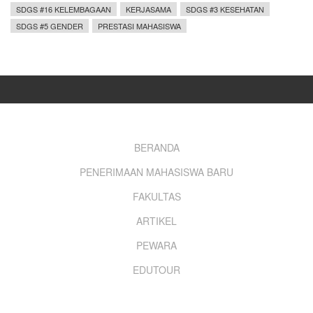
SDGS #16 KELEMBAGAAN
KERJASAMA
SDGS #3 KESEHATAN
SDGS #5 GENDER
PRESTASI MAHASISWA
Footer
BERANDA
PENERIMAAN MAHASISWA BARU
menu
FAKULTAS
ARTIKEL
PEWARA
EDUTOUR