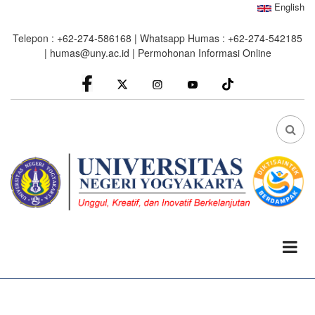
Skip
English
to
Telepon : +62-274-586168 | Whatsapp Humas : +62-274-542185
main
|
humas@uny.ac.id
|
Permohonan Informasi Online
content
facebook
Instagram
youtube
FA
FA-
SEA
DRO
TRI
0%
read