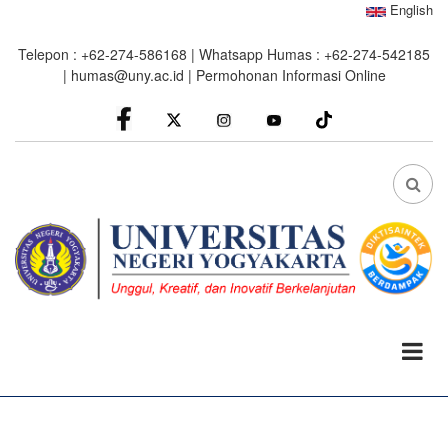
Skip
English
to
Telepon : +62-274-586168 | Whatsapp Humas : +62-274-542185
main
|
humas@uny.ac.id
|
Permohonan Informasi Online
content
facebook
Instagram
youtube
FA
FA-
SEA
DRO
TRI
0%
read