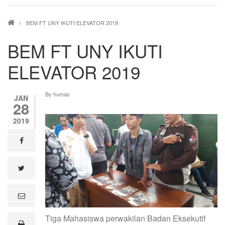
Breadcrumb
BEM FT UNY IKUTI ELEVATOR 2019
BEM FT UNY IKUTI
ELEVATOR 2019
By
humas
JAN
28
2019
facebook
twitter
e
m
a
Tiga Mahasiswa perwakilan Badan Eksekutif
i
print
l