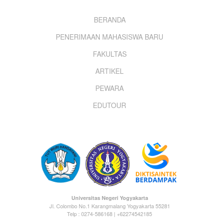
Footer
BERANDA
PENERIMAAN MAHASISWA BARU
menu
FAKULTAS
ARTIKEL
PEWARA
EDUTOUR
Universitas Negeri Yogyakarta
Jl. Colombo No.1 Karangmalang Yogyakarta 55281
Telp : 0274-586168 | +62274542185