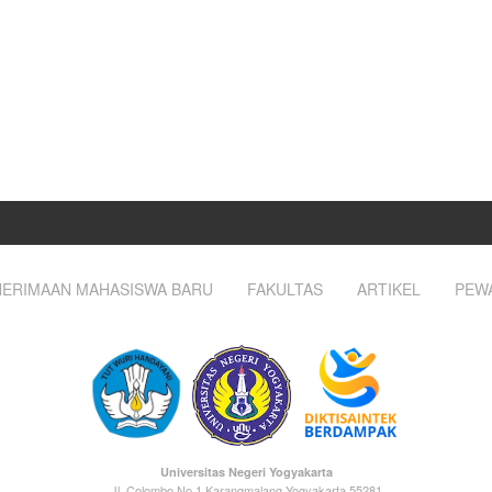
ERIMAAN MAHASISWA BARU
FAKULTAS
ARTIKEL
PEW
Universitas Negeri Yogyakarta
Jl. Colombo No.1 Karangmalang Yogyakarta 55281