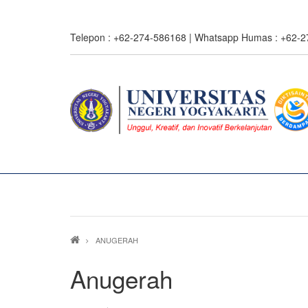
Skip
to
Telepon : +62-274-586168 | Whatsapp Humas : +62-
main
content
Breadcrumb
ANUGERAH
Anugerah