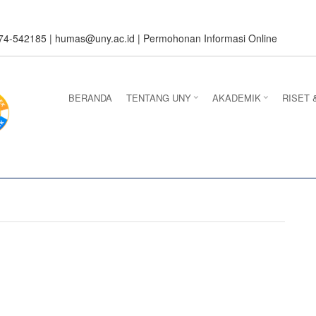
274-542185 |
humas@uny.ac.id
|
Permohonan Informasi Online
BERANDA
TENTANG UNY
AKADEMIK
RISET 