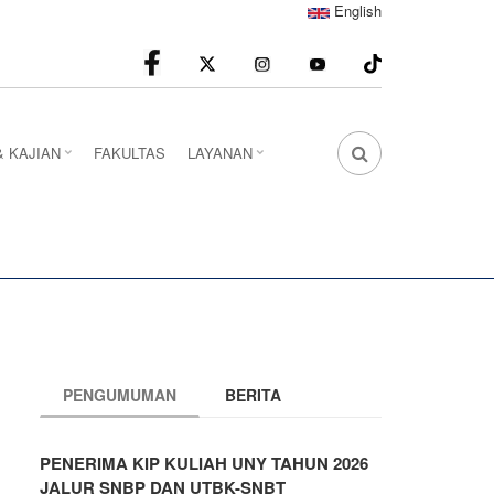
English
facebook
Instagram
youtube
& KAJIAN
FAKULTAS
LAYANAN
FA
FA-
SEARCH
DROPDOWN
TRIGGER
PENGUMUMAN
BERITA
PENERIMA KIP KULIAH UNY TAHUN 2026
JALUR SNBP DAN UTBK-SNBT