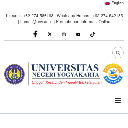
Skip
English
to
Telepon : +62-274-586168 | Whatsapp Humas : +62-274-542185
main
|
humas@uny.ac.id
|
Permohonan Informasi Online
content
facebook
Instagram
youtube
FA
FA-
SEA
DRO
TRI
0%
read