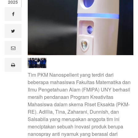
2025
facebook
twitter
e
m
a
i
print
l
Tim PKM Nanospellent yang terdiri dari
beberapa mahasiswa Fakultas Matematika dan
Ilmu Pengetahuan Alam (FMIPA) UNY berhasil
meraih pendanaan Program Kreativitas
Mahasiswa dalam skema Riset Eksakta (PKM-
RE). Adillia, Tina, Zaharani, Dunnish, dan
Salsabila yang merupakan anggota tim ini
menciptakan sebuah inovasi produk berupa
nanospray anti nyamuk yang berasal dari