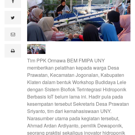
facebook
twitter
e
m
a
i
print
l
Tim PPK Ormawa BEM FMIPA UNY
memberikan pelatihan kepada warga Desa
Prawatan, Kecamatan Jogonalan, Kabupaten
Klaten dalam bentuk Workshop Budidaya Lele
dengan Sistem Bioflok Terintegrasi Hidroponik
Berbasis IoT belum lama ini. Hadir pula pada
kesempatan tersebut Sekretaris Desa Prawatan
Sriyanto, tim dari kemahasiswaan UNY.
Narasumber utama pada kegiatan tersebut,
Ahmad Ardan Ardiyanto, pemilik Dewaponik,
seorang praktisi sekaligus inovator hidroponik