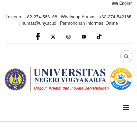
Skip
English
to
Telepon : +62-274-586168 | Whatsapp Humas : +62-274-542185
main
|
humas@uny.ac.id
|
Permohonan Informasi Online
content
facebook
Instagram
youtube
FA
FA-
SEA
DRO
TRI
0%
read