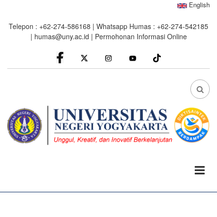
Skip
English
to
Telepon : +62-274-586168 | Whatsapp Humas : +62-274-542185
main
|
humas@uny.ac.id
|
Permohonan Informasi Online
content
facebook
Instagram
youtube
FA
FA-
SEA
DRO
TRI
0%
read