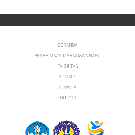
Footer
BERANDA
PENERIMAAN MAHASISWA BARU
menu
FAKULTAS
ARTIKEL
PEWARA
EDUTOUR