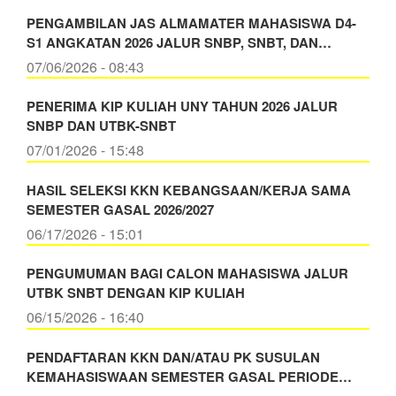
PENGAMBILAN JAS ALMAMATER MAHASISWA D4-
S1 ANGKATAN 2026 JALUR SNBP, SNBT, DAN…
07/06/2026 - 08:43
PENERIMA KIP KULIAH UNY TAHUN 2026 JALUR
SNBP DAN UTBK-SNBT
07/01/2026 - 15:48
HASIL SELEKSI KKN KEBANGSAAN/KERJA SAMA
SEMESTER GASAL 2026/2027
06/17/2026 - 15:01
PENGUMUMAN BAGI CALON MAHASISWA JALUR
UTBK SNBT DENGAN KIP KULIAH
06/15/2026 - 16:40
PENDAFTARAN KKN DAN/ATAU PK SUSULAN
KEMAHASISWAAN SEMESTER GASAL PERIODE…