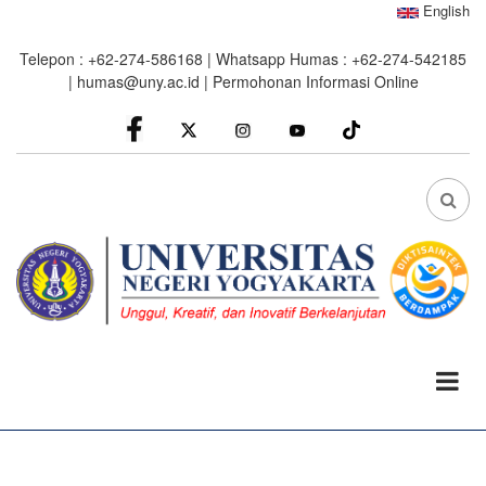
Skip
English
to
Telepon : +62-274-586168 | Whatsapp Humas : +62-274-542185
main
|
humas@uny.ac.id
|
Permohonan Informasi Online
content
facebook
Instagram
youtube
FA
FA-
SEA
DRO
TRI