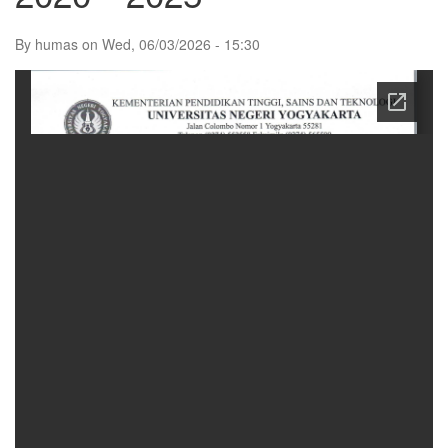
By
humas
on
Wed, 06/03/2026 - 15:30