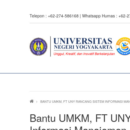
Skip
to
Telepon : +62-274-586168 | Whatsapp Humas : +62-
main
content
Breadcrumb
BANTU UMKM, FT UNY RANCANG SISTEM INFORMASI MA
Bantu UMKM, FT UNY
Informasi Manajemen