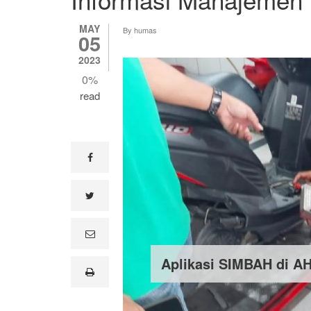
MAY
By
humas
05
2023
0%
read
facebook
twitter
e
m
a
Aplikasi SIMBAH di A
i
print
l