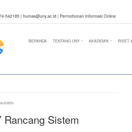
274-542185 |
humas@uny.ac.id
|
Permohonan Informasi Online
BERANDA
TENTANG UNY
AKADEMIK
RISET 
NAJEMEN
 Rancang Sistem