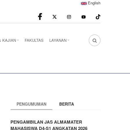
English
facebook
Instagram
youtube
& KAJIAN
FAKULTAS
LAYANAN
FA
FA-
SEARCH
DROPDOWN
TRIGGER
PENGUMUMAN
BERITA
PENGAMBILAN JAS ALMAMATER
MAHASISWA D4-S1 ANGKATAN 2026