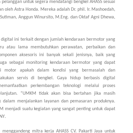
a pelanggan untuk segera mendatangi bengkel AHASS sesuai
an oleh Astra Honda.
Mereka adalah
Dr. phil. Ir.
Mashoedah,
. Sutiman,
Ang
gun Winursito, M.Eng.
dan
Oktaf Agni Dhewa,
igital ini
terkait dengan jumlah kendaraan bermotor yang
baru atau lama membutuhkan perawatan, perbaikan dan
mponen aksesoris ini banyak sekali jenisnya, baik yang
juga sebagai monitoring kendaraan bermotor yang dapat
si motor apakah dalam kondisi yang bermasalah dan
akukan servis di bengkel.
G
aya hidup berbasis digital
manfaatkan perkembangan teknologi melalui proses
elanjutan.
“
UMKM tidak akan bisa bertahan jika masih
k dalam menjalankan layanan dan pemasaran produknya.
M menjadi suatu kegiatan yang sangat penting untuk dapat
UNY
.
enggandeng mitra kerja AHASS CV. Pakarti Jaya untuk