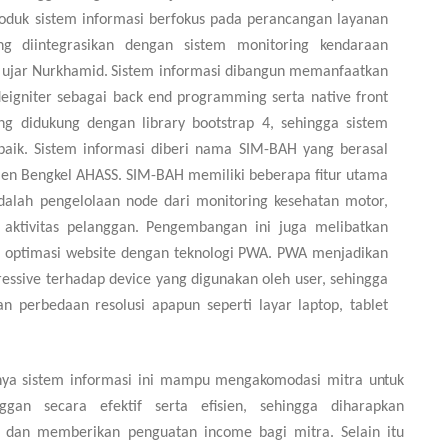
duk sistem informasi berfokus pada perancangan layanan
ng diintegrasikan dengan sistem monitoring kendaraan
 ujar Nurkhamid
.
Sistem informasi dibangun memanfaatkan
eigniter sebagai back end programming serta native front
ng didukung dengan library bootstrap 4, sehingga sistem
 baik. Sistem informasi diberi nama SIM-BAH yang berasal
men Bengkel AHASS. SIM-BAH memiliki beberapa fitur utama
adalah pengelolaan node dari monitoring kesehatan motor,
 aktivitas pelanggan.
Pengembangan ini juga melibatkan
optimasi website dengan teknologi PWA. PWA menjadikan
gressive terhadap device yang digunakan oleh user, sehingga
an perbedaan resolusi apapun seperti layar laptop, tablet
nya sistem informasi ini mampu mengakomodasi mitra
untuk
an secara efektif serta efisien, sehingga diharapkan
 dan memberikan penguatan income bagi mitra. Selain itu