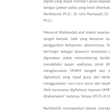
digital yang dapat memberi pesan kepad
dengan jadwal waktu yang telah ditentuk
Nurkhamid, Ph.D.
,
Dr. Umi Rochayati, Dr
M.Cs.
Menurut Mashoedah alat sistem layanan d
sangat banyak, baik yang keluaran 
penggantian komponen aksesorisnya. Ko
berfungsi sebagai aksesoris tambahan 
digunakan untuk memonitoring kondi
mendeteksi kapan waktunya untuk dil
mengharuskan UMKM bangkit dan me
digitalisasi yang tepat guna dan berk
menggunakan cara-cara lama dan klasi
Oleh karenanya digitalisasi layanan UMK
dilaksanakan
” katanya, Selasa (05/5) di 
Nurkhamid memaparkan bahwa mereka m