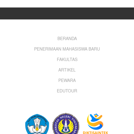
Footer
BERANDA
PENERIMAAN MAHASISWA BARU
menu
FAKULTAS
ARTIKEL
PEWARA
EDUTOUR