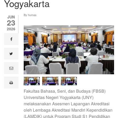
Yogyakarta
By
humas
JUN
23
2026
facebook
twitter
e
m
a
i
print
l
Fakultas Bahasa, Seni, dan Budaya (FBSB)
Universitas Negeri Yogyakarta (UNY)
melaksanakan Asesmen Lapangan Akreditasi
oleh Lembaga Akreditasi Mandiri Kependidikan
(LAMDIK) untuk Program Studi S1 Pendidikan