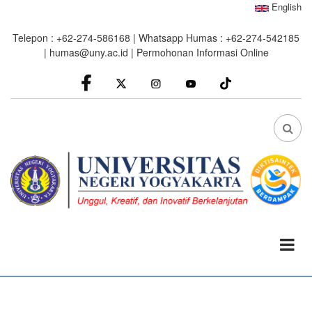
Skip
English
to
Telepon : +62-274-586168 | Whatsapp Humas : +62-274-542185
main
|
humas@uny.ac.id
|
Permohonan Informasi Online
content
facebook
Instagram
youtube
FA
FA-
SEA
DRO
TRI
0%
read