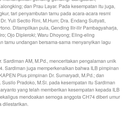
alongking; dan Prau Layar. Pada kesempatan itu juga,
ur, tari penyambutan tamu pada acara-acara resmi
r. Yuli Sectio Rini, M.Hum; Dra. Endang Sutiyati,
tono. Ditampilkan pula, Gending Ilir-ilir Pambagyaharja,
o; Ojo Dipleroki; Waru Dhoyong; Eling-eling
dan tamu undangan bersama-sama menyanyikan lagu
r. Sardiman AM, M.Pd., menceritakan pengalaman unik
 74. Sardiman juga memperkenalkan bahwa ILB pimpinan
 IKAPEN Plus pimpinan Dr. Sumaryadi, M.Pd.; dan
 Susilo Pradoko, M.Si. pada kesempatan itu Sardiman
aryanto yang telah memberikan kesempatan kepada ILB
 sekaligus mendoakan semoga anggota CH74 diberi umur
 dilestarikan.