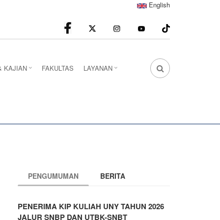
English
facebook
Instagram
youtube
& KAJIAN
FAKULTAS
LAYANAN
FA
FA-
SEARCH
DROPDOWN
TRIGGER
PENGUMUMAN
BERITA
PENERIMA KIP KULIAH UNY TAHUN 2026
JALUR SNBP DAN UTBK-SNBT