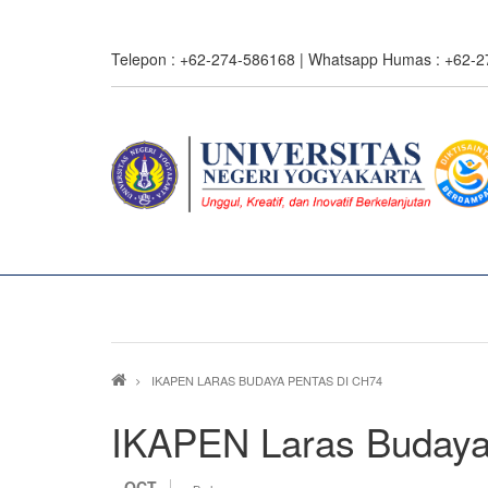
Skip
to
Telepon : +62-274-586168 | Whatsapp Humas : +62-
main
content
Breadcrumb
IKAPEN LARAS BUDAYA PENTAS DI CH74
IKAPEN Laras Budaya
OCT