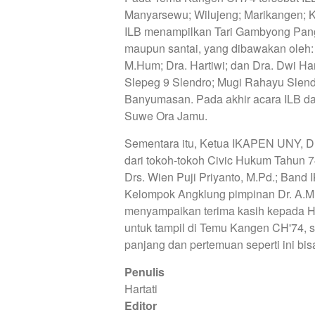
Manyarsewu; Wilujeng; Marikangen; K
ILB menampilkan Tari Gambyong Pangk
maupun santai, yang dibawakan oleh: D
M.Hum; Dra. Hartiwi; dan Dra. Dwi Har
Slepeg 9 Slendro; Mugi Rahayu Slendr
Banyumasan. Pada akhir acara ILB 
Suwe Ora Jamu.
Sementara itu, Ketua IKAPEN UNY, D
dari tokoh-tokoh Civic Hukum Tahun
Drs. Wien Puji Priyanto, M.Pd.; Band
Kelompok Angklung pimpinan Dr. A.M.
menyampaikan terima kasih kepada H
untuk tampil di Temu Kangen CH'74,
panjang dan pertemuan seperti ini bisa
Penulis
Hartati
Editor