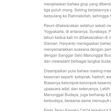
menjelaskan bahwa grup yang dibentu
tiga puluh orang. Seiring berjalanny
berpulang ke Rahmatullah, sehingga t
Reuni dilaksanakan setahun sekali me
Yogyakarta, di antaranya: Surabaya,
tahun kedua kali ini dillaksanakan di
Sleman. Haryanto menegaskan bahwa 
menyemarakkan suasana dengan penam
dengan Sanggar Selo Manunggal Bud
dan mewadahi berbagai tangkai buday
Disampaikan pula bahwa masing-masi
kesenian seperti: ketoprak; hadroh; wa
Biasanya kelompok-kelompok kesenian 
upaacara adat, dan seterusnya. Lebih
Manunggal Budaya, juga berharap IL
berbudaya, bersama-sama memupuk b
Pada Temu Kangen CH74 tersebut IL