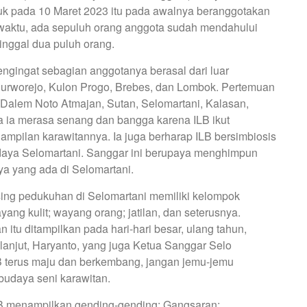
k pada 10 Maret 2023 itu pada awalnya beranggotakan
a waktu, ada sepuluh orang anggota sudah mendahului
inggal dua puluh orang.
ngingat sebagian anggotanya berasal dari luar
 Purworejo, Kulon Progo, Brebes, dan Lombok. Pertemuan
 nDalem Noto Atmajan, Sutan, Selomartani, Kalasan,
ia merasa senang dan bangga karena ILB ikut
pilan karawitannya. Ia juga berharap ILB bersimbiosis
aya Selomartani. Sanggar ini berupaya menghimpun
a yang ada di Selomartani.
ng pedukuhan di Selomartani memiliki kelompok
yang kulit; wayang orang; jatilan, dan seterusnya.
itu ditampilkan pada hari-hari besar, ulang tahun,
 lanjut, Haryanto, yang juga Ketua Sanggar Selo
B terus maju dan berkembang, jangan jemu-jemu
udaya seni karawitan.
B menampilkan gending-gending: Gangsaran;