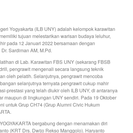
geri Yogyakarta (ILB UNY) adalah kelompok karawitan
emiliki tujuan melestarikan warisan budaya leluhur,
ahir pada 12 Januari 2022 bersamaan dengan
h Dr. Sardiman AM, M.Pd.
atihan di Lab. Karawitan FBS UNY (sekarang FBSB
ll, pengrawit mengenali secara langsung teknik
n oleh pelatih. Selanjutnya, pengrawit mencoba
angan selanjutnya ternyata pengrawit cukup mahir
i-prestasi yang telah diukir oleh ILB UNY, di antaranya
 luar maupun di lingkungan UNY sendiri. Pada 19 Oktober
ni untuk Grup CH74 (Grup Alumni Civic Hukum
ARTA.
P YOGYAKARTA bergabung dengan menamakan diri
anto (KRT Drs. Dwijo Rekso Manggolo). Haryanto