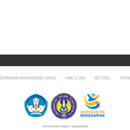
ERIMAAN MAHASISWA BARU
FAKULTAS
ARTIKEL
PEW
Universitas Negeri Yogyakarta