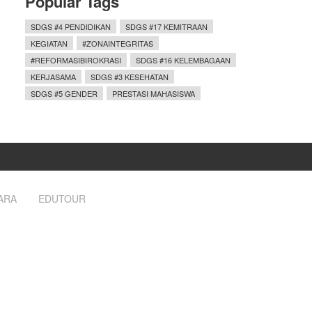
Popular Tags
SDGS #4 PENDIDIKAN
SDGS #17 KEMITRAAN
KEGIATAN
#ZONAINTEGRITAS
#REFORMASIBIROKRASI
SDGS #16 KELEMBAGAAN
KERJASAMA
SDGS #3 KESEHATAN
SDGS #5 GENDER
PRESTASI MAHASISWA
ARA
EDUTOUR