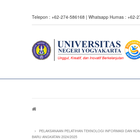
Skip
to
Telepon : +62-274-586168 | Whatsapp Humas : +62-
main
content
Breadcrumb
PELAKSANAAN PELATIHAN TEKNOLOGI INFORMASI DAN KOM
BARU ANGKATAN 2024/2025