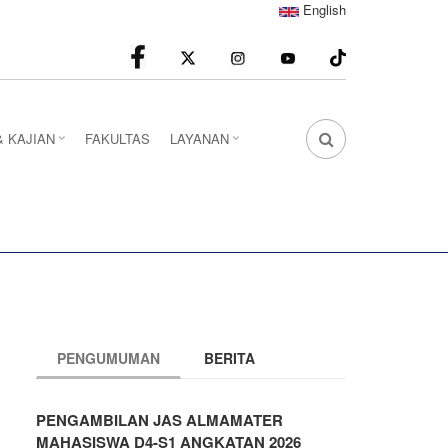
English
facebook
Instagram
youtube
& KAJIAN
FAKULTAS
LAYANAN
FA
FA-
SEARCH
DROPDOWN
TRIGGER
PENGUMUMAN
BERITA
PENGAMBILAN JAS ALMAMATER
MAHASISWA D4-S1 ANGKATAN 2026