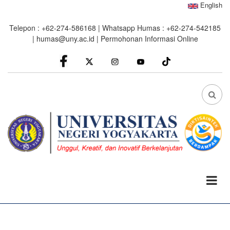
Skip
English
to
Telepon : +62-274-586168 | Whatsapp Humas : +62-274-542185
main
|
humas@uny.ac.id
|
Permohonan Informasi Online
content
facebook
Instagram
youtube
FA
FA-
SEA
DRO
TRI
0%
read