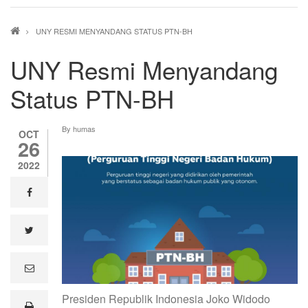
Breadcrumb
UNY RESMI MENYANDANG STATUS PTN-BH
UNY Resmi Menyandang
Status PTN-BH
By
humas
OCT
26
2022
facebook
twitter
e
m
a
Presiden Republik Indonesia Joko Widodo
i
print
l