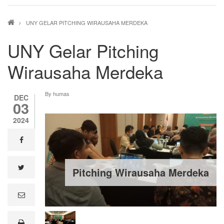
Breadcrumb
UNY GELAR PITCHING WIRAUSAHA MERDEKA
UNY Gelar Pitching
Wirausaha Merdeka
By
humas
DEC
03
2024
facebook
twitter
Pitching Wirausaha Merdeka
e
m
a
i
print
l