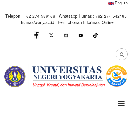
Skip
English
to
Telepon : +62-274-586168 | Whatsapp Humas : +62-274-542185
main
|
humas@uny.ac.id
|
Permohonan Informasi Online
content
facebook
Instagram
youtube
FA
FA-
SEA
DRO
TRI
0%
read