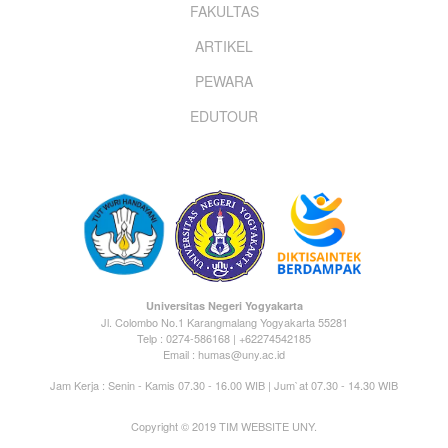
FAKULTAS
ARTIKEL
PEWARA
EDUTOUR
Universitas Negeri Yogyakarta
Jl. Colombo No.1 Karangmalang Yogyakarta 55281
Telp : 0274-586168 | +62274542185
Email : humas@uny.ac.id
Jam Kerja : Senin - Kamis 07.30 - 16.00 WIB | Jum`at 07.30 - 14.30 WIB
Copyright © 2019 TIM WEBSITE UNY.