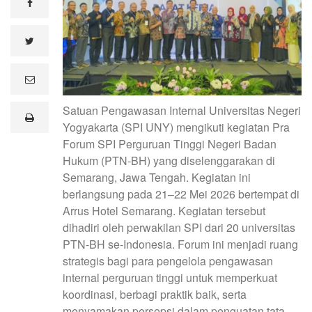
facebook
twitter
e
m
a
Satuan Pengawasan Internal Universitas Negeri
i
print
l
Yogyakarta (SPI UNY) mengikuti kegiatan Pra
Forum SPI Perguruan Tinggi Negeri Badan
Hukum (PTN-BH) yang diselenggarakan di
Semarang, Jawa Tengah. Kegiatan ini
berlangsung pada 21–22 Mei 2026 bertempat di
Arrus Hotel Semarang. Kegiatan tersebut
dihadiri oleh perwakilan SPI dari 20 universitas
PTN-BH se-Indonesia. Forum ini menjadi ruang
strategis bagi para pengelola pengawasan
internal perguruan tinggi untuk memperkuat
koordinasi, berbagi praktik baik, serta
menyamakan persepsi dalam penguatan tata