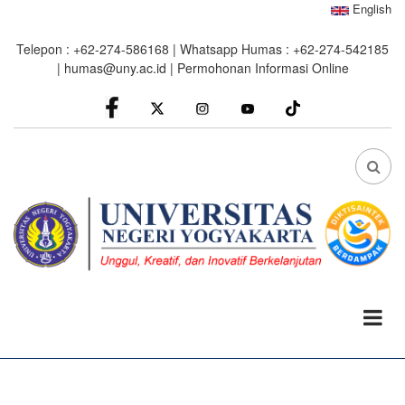
Skip
English
to
Telepon : +62-274-586168 | Whatsapp Humas : +62-274-542185
main
|
humas@uny.ac.id
|
Permohonan Informasi Online
content
facebook
Instagram
youtube
FA
FA-
SEA
DRO
TRI
0%
read