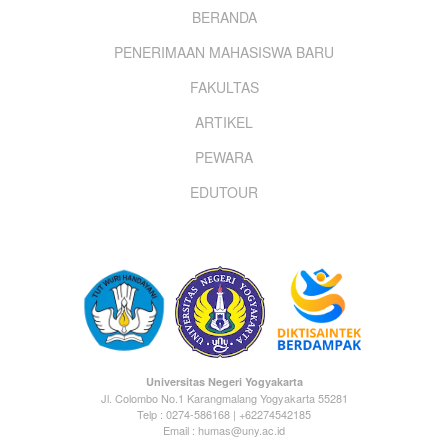
Footer
BERANDA
PENERIMAAN MAHASISWA BARU
menu
FAKULTAS
ARTIKEL
PEWARA
EDUTOUR
Universitas Negeri Yogyakarta
Jl. Colombo No.1 Karangmalang Yogyakarta 55281
Telp : 0274-586168 | +62274542185
Email : humas@uny.ac.id