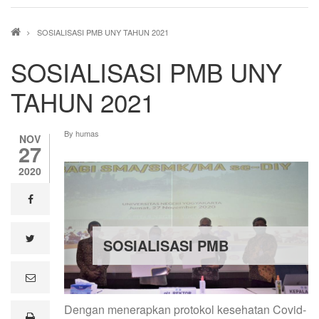
Breadcrumb
SOSIALISASI PMB UNY TAHUN 2021
SOSIALISASI PMB UNY
TAHUN 2021
By
humas
NOV
27
2020
facebook
twitter
SOSIALISASI PMB
e
m
a
Dengan menerapkan protokol kesehatan Covid-
i
print
l