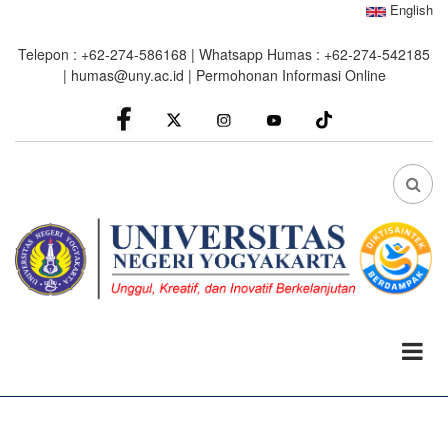
Skip
English
to
Telepon : +62-274-586168 | Whatsapp Humas : +62-274-542185
main
|
humas@uny.ac.id
|
Permohonan Informasi Online
content
facebook
Instagram
youtube
FA
FA-
SEA
DRO
TRI
0%
read