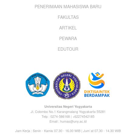
PENERIMAAN MAHASISWA BARU
menu
FAKULTAS
ARTIKEL
PEWARA
EDUTOUR
Universitas Negeri Yogyakarta
Jl. Colombo No.1 Karangmalang Yogyakarta 55281
Telp : 0274-586168 | +62274542185
Email : humas@uny.ac.id
Jam Kerja : Senin - Kamis 07.30 - 16.00 WIB | Jum`at 07.30 - 14.30 WIB