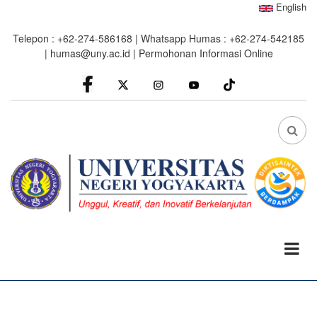
Skip
English
to
Telepon : +62-274-586168 | Whatsapp Humas : +62-274-542185
main
|
humas@uny.ac.id
|
Permohonan Informasi Online
content
facebook
Instagram
youtube
FA
FA-
SEA
DRO
TRI
0%
read