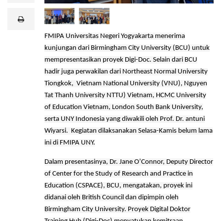
a
i
print
l
FMIPA Universitas Negeri Yogyakarta menerima
kunjungan dari Birmingham City University (BCU) untuk
mempresentasikan proyek Digi-Doc. Selain dari BCU
hadir juga perwakilan dari Northeast Normal University
Tiongkok, Vietnam National University (VNU), Nguyen
Tat Thanh University NTTU) Vietnam, HCMC University
of Education Vietnam, London South Bank University,
serta UNY Indonesia yang diwakili oleh Prof. Dr. antuni
Wiyarsi. Kegiatan dilaksanakan Selasa-Kamis belum lama
ini di FMIPA UNY.
Dalam presentasinya, Dr. Jane O’Connor, Deputy Director
of Center for the Study of Research and Practice in
Education (CSPACE), BCU, mengatakan, proyek ini
didanai oleh British Council dan dipimpin oleh
Birmingham City University. Proyek Digital Doktor