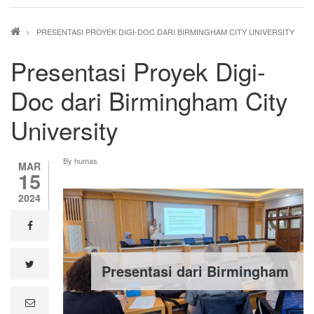
Breadcrumb
PRESENTASI PROYEK DIGI-DOC DARI BIRMINGHAM CITY UNIVERSITY
Presentasi Proyek Digi-
Doc dari Birmingham City
University
By
humas
MAR
15
2024
facebook
twitter
Presentasi dari Birmingham
e
m