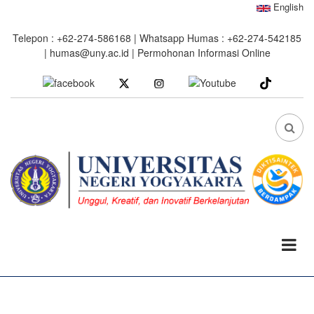
Skip
English
to
Telepon : +62-274-586168 | Whatsapp Humas : +62-274-542185
main
|
humas@uny.ac.id
|
Permohonan Informasi Online
content
facebook
youtube
Instagram
FA
FA-
SEA
DRO
TRI
0%
read