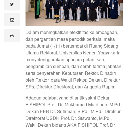
twitter
e
m
a
Dalam meningkatkan efektifitas kelembagaan,
i
print
l
dan pergantian masa periodik berkala, maka
pada Jumat (1/11) bertempat di Ruang Sidang
Utama Rektorat, Universitas Negeri Yogyakarta
menyelenggarakan upacara pelantikan,
pengambilan sumpah, dan serah terima jabatan,
serta penyerahan Keputusan Rektor. Dihadiri
oleh Rektor, para Wakil Rektor, Dekan, Direktur
SPs, Direktur Direktorat, dan Anggota Rapim.
Adapun pejabat yang dilantik yakni Dekan
FISHIPOL Prof. Dr. Mukhamad Murdiono, M.Pd.,
Dekan FEB Dr. Sutirman, S.Pd., M.Pd., Direktur
Direktorat USDH Prof. Dr. Siswanto, M.Pd.,
Wakil Dekan bidang AKA FISHIPOL Prof. Dr.