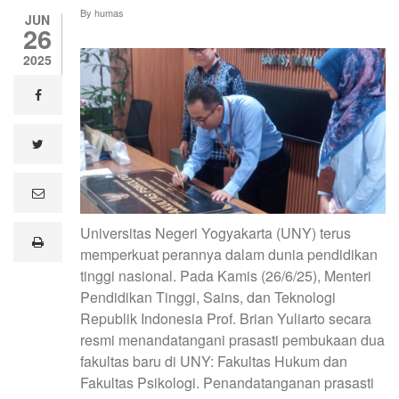
By
humas
JUN
26
2025
facebook
twitter
e
m
a
Universitas Negeri Yogyakarta (UNY) terus
i
print
l
memperkuat perannya dalam dunia pendidikan
tinggi nasional. Pada Kamis (26/6/25), Menteri
Pendidikan Tinggi, Sains, dan Teknologi
Republik Indonesia Prof. Brian Yuliarto secara
resmi menandatangani prasasti pembukaan dua
fakultas baru di UNY: Fakultas Hukum dan
Fakultas Psikologi. Penandatanganan prasasti