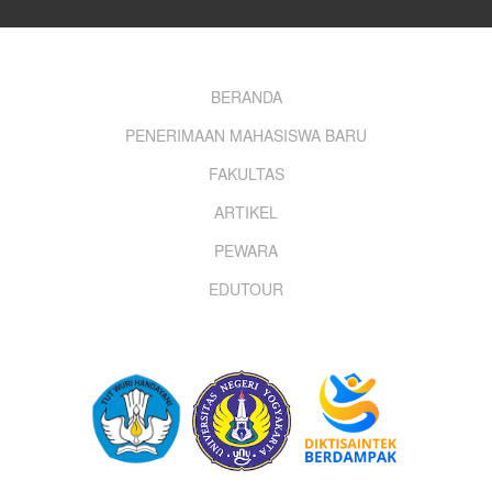
Footer
BERANDA
PENERIMAAN MAHASISWA BARU
menu
FAKULTAS
ARTIKEL
PEWARA
EDUTOUR