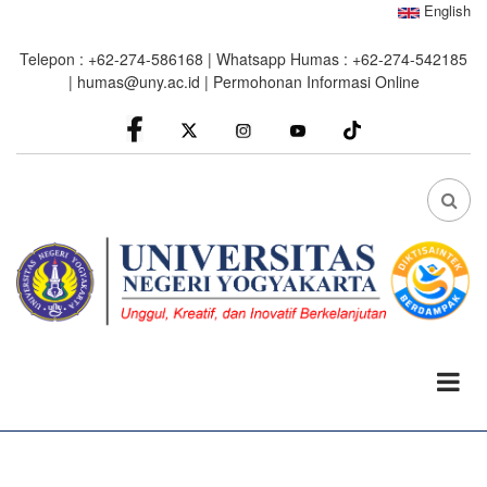
Skip
English
to
Telepon : +62-274-586168 | Whatsapp Humas : +62-274-542185
main
|
humas@uny.ac.id
|
Permohonan Informasi Online
content
facebook
Instagram
youtube
FA
FA-
SEA
DRO
TRI
0%
read