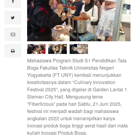
facebook
twitter
e
m
a
i
print
l
Mahasiswa Program Studi S1 Pendidikan Tata
Boga Fakultas Teknik Universitas Negeri
Yogyakarta (FT UNY) kembali menunjukkan
kreativitasnya dalam “Culinary Innovation
Festival 2025”, yang digelar di Garden Lantai 1
Sleman City Hall. Mengusung tema
“Fiberlicious” pada hari Sabtu, 21 Juni 2025,
festival ini menjadi wadah bagi mahasiswa
angkatan 2022 untuk menampilkan karya
inovasi produk boga tinggi serat hasil dari mata
kuliah Inovasi Produk Boga.