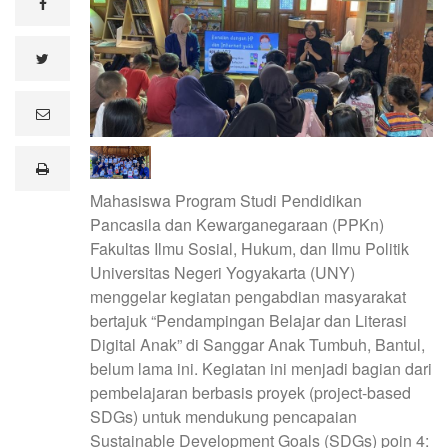
facebook
twitter
e
m
a
i
print
l
Mahasiswa Program Studi Pendidikan
Pancasila dan Kewarganegaraan (PPKn)
Fakultas Ilmu Sosial, Hukum, dan Ilmu Politik
Universitas Negeri Yogyakarta (UNY)
menggelar kegiatan pengabdian masyarakat
bertajuk “Pendampingan Belajar dan Literasi
Digital Anak” di Sanggar Anak Tumbuh, Bantul,
belum lama ini. Kegiatan ini menjadi bagian dari
pembelajaran berbasis proyek (project-based
SDGs) untuk mendukung pencapaian
Sustainable Development Goals (SDGs) poin 4: