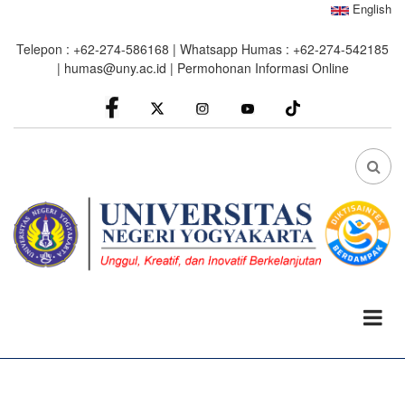
Skip
English
to
Telepon : +62-274-586168 | Whatsapp Humas : +62-274-542185
main
|
humas@uny.ac.id
|
Permohonan Informasi Online
content
facebook
Instagram
youtube
FA
FA-
SEA
DRO
TRI
0%
read