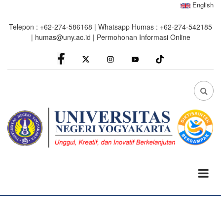
Skip
English
to
Telepon : +62-274-586168 | Whatsapp Humas : +62-274-542185
main
|
humas@uny.ac.id
|
Permohonan Informasi Online
content
facebook
Instagram
youtube
FA
FA-
SEA
DRO
TRI
0%
read