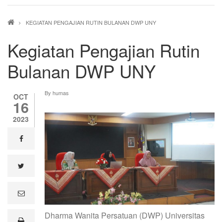
Breadcrumb
KEGIATAN PENGAJIAN RUTIN BULANAN DWP UNY
Kegiatan Pengajian Rutin
Bulanan DWP UNY
By
humas
OCT
16
2023
facebook
twitter
e
m
a
Dharma Wanita Persatuan (DWP) Universitas
i
print
l