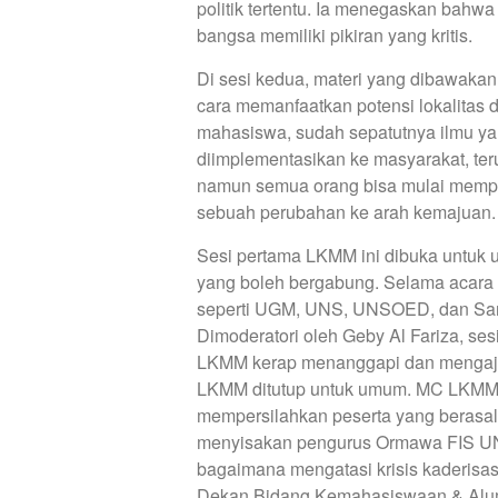
politik tertentu. Ia menegaskan bahwa
bangsa memiliki pikiran yang kritis.
Di sesi kedua, materi yang dibawaka
cara memanfaatkan potensi lokalitas
mahasiswa, sudah sepatutnya ilmu ya
diimplementasikan ke masyarakat, te
namun semua orang bisa mulai memp
sebuah perubahan ke arah kemajuan.
Sesi pertama LKMM ini dibuka untuk 
yang boleh bergabung. Selama acara be
seperti UGM, UNS, UNSOED, dan San
Dimoderatori oleh Geby Al Fariza, sesi
LKMM kerap menanggapi dan mengaju
LKMM ditutup untuk umum. MC LKMM, 
mempersilahkan peserta yang berasa
menyisakan pengurus Ormawa FIS UNY
bagaimana mengatasi krisis kaderisasi
Dekan Bidang Kemahasiswaan & Alum