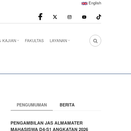
English
facebook
Instagram
youtube
& KAJIAN
FAKULTAS
LAYANAN
FA
FA-
SEARCH
DROPDOWN
TRIGGER
PENGUMUMAN
BERITA
PENGAMBILAN JAS ALMAMATER
MAHASISWA D4-S1 ANGKATAN 2026