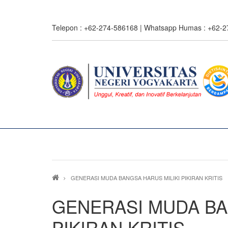
Skip
to
Telepon : +62-274-586168 | Whatsapp Humas : +62-
main
content
0%
read
Breadcrumb
GENERASI MUDA BANGSA HARUS MILIKI PIKIRAN KRITIS
GENERASI MUDA BA
PIKIRAN KRITIS