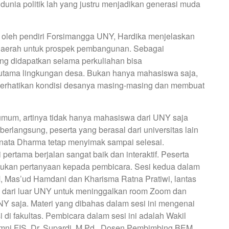
 dunia politik lah yang justru menjadikan generasi muda
n oleh pendiri Forsimangga UNY, Hardika menjelaskan
 daerah untuk prospek pembangunan. Sebagai
ng didapatkan selama perkuliahan bisa
rutama lingkungan desa. Bukan hanya mahasiswa saja,
erhatikan kondisi desanya masing-masing dan membuat
umum, artinya tidak hanya mahasiswa dari UNY saja
rlangsung, peserta yang berasal dari universitas lain
ata Dharma tetap menyimak sampai selesai.
 pertama berjalan sangat baik dan interaktif. Peserta
kan pertanyaan kepada pembicara. Sesi kedua dalam
Mas’ud Hamdani dan Kharisma Ratna Pratiwi, lantas
l dari luar UNY untuk meninggalkan room Zoom dan
 saja. Materi yang dibahas dalam sesi ini mengenai
 di fakultas. Pembicara dalam sesi ini adalah Wakil
ni FIS, Dr. Supardi, M.Pd., Dosen Pembimbing BEM