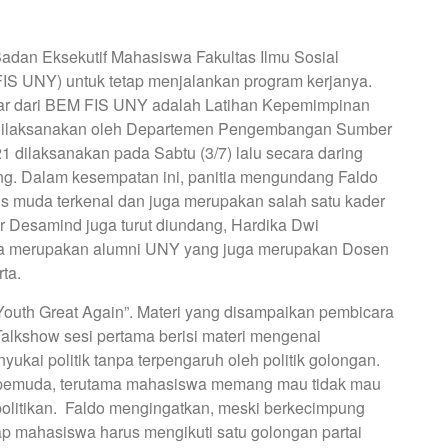
Badan Eksekutif Mahasiswa Fakultas Ilmu Sosial
FIS UNY) untuk tetap menjalankan program kerjanya.
esar dari BEM FIS UNY adalah Latihan Kepemimpinan
dilaksanakan oleh Departemen Pengembangan Sumber
ilaksanakan pada Sabtu (3/7) lalu secara daring
ng. Dalam kesempatan ini, panitia mengundang Faldo
tikus muda terkenal dan juga merupakan salah satu kader
der Desamind juga turut diundang, Hardika Dwi
ika merupakan alumni UNY yang juga merupakan Dosen
ta.
th Great Again”. Materi yang disampaikan pembicara
Talkshow sesi pertama berisi materi mengenai
ai politik tanpa terpengaruh oleh politik golongan.
pemuda, terutama mahasiswa memang mau tidak mau
olitikan. Faldo mengingatkan, meski berkecimpung
tiap mahasiswa harus mengikuti satu golongan partai