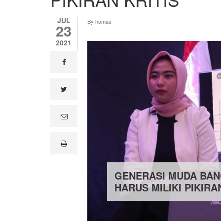
JUL
By
humas
23
2021
facebook
twitter
e
m
a
i
print
l
GENERASI MUDA BA
HARUS MILIKI PIKIRA