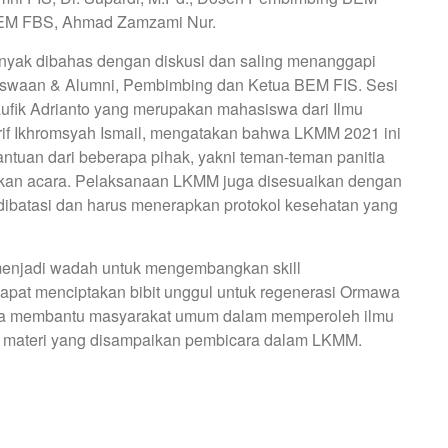
 BEM FBS, Ahmad Zamzami Nur.
banyak dibahas dengan diskusi dan saling menanggapi
swaan & Alumni, Pembimbing dan Ketua BEM FIS. Sesi
aufik Adrianto yang merupakan mahasiswa dari Ilmu
rif Ikhromsyah Ismail, mengatakan bahwa LKMM 2021 ini
antuan dari beberapa pihak, yakni teman-teman panitia
kan acara. Pelaksanaan LKMM juga disesuaikan dengan
 dibatasi dan harus menerapkan protokol kesehatan yang
 menjadi wadah untuk mengembangkan skill
pat menciptakan bibit unggul untuk regenerasi Ormawa
bisa membantu masyarakat umum dalam memperoleh ilmu
i materi yang disampaikan pembicara dalam LKMM.