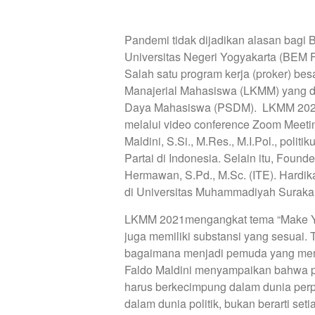
Pandemi tidak dijadikan alasan bagi 
Universitas Negeri Yogyakarta (BEM 
Salah satu program kerja (proker) b
Manajerial Mahasiswa (LKMM) yang 
Daya Mahasiswa (PSDM). LKMM 2021 d
melalui video conference Zoom Meeti
Maldini, S.Si., M.Res., M.I.Pol., poli
Partai di Indonesia. Selain itu, Foun
Hermawan, S.Pd., M.Sc. (ITE). Hard
di Universitas Muhammadiyah Surakar
LKMM 2021mengangkat tema “Make You
juga memiliki substansi yang sesuai. 
bagaimana menjadi pemuda yang menyuk
Faldo Maldini menyampaikan bahwa 
harus berkecimpung dalam dunia perp
dalam dunia politik, bukan berarti se