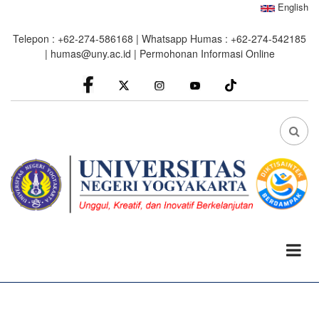
Skip
English
to
Telepon : +62-274-586168 | Whatsapp Humas : +62-274-542185
main
|
humas@uny.ac.id
|
Permohonan Informasi Online
content
facebook
Instagram
youtube
FA
FA-
SEA
DRO
TRI