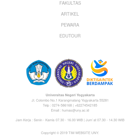
FAKULTAS
ARTIKEL
PEWARA
EDUTOUR
Universitas Negeri Yogyakarta
Jl. Colombo No.1 Karangmalang Yogyakarta 55281
Telp : 0274-586168 | +62274542185
Email : humas@uny.ac.id
Jam Kerja : Senin - Kamis 07.30 - 16.00 WIB | Jum`at 07.30 - 14.30 WIB
Copyright © 2019 TIM WEBSITE UNY.