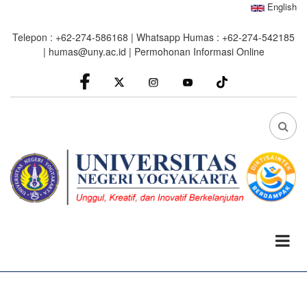
Skip
English
to
Telepon : +62-274-586168 | Whatsapp Humas : +62-274-542185
main
|
humas@uny.ac.id
|
Permohonan Informasi Online
content
facebook
Instagram
youtube
FA
FA-
SEA
DRO
TRI