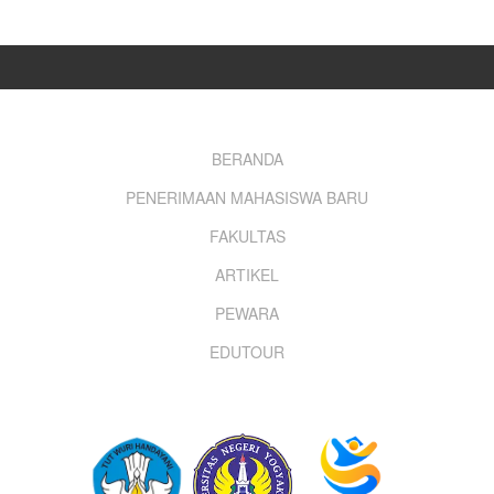
Footer
BERANDA
PENERIMAAN MAHASISWA BARU
menu
FAKULTAS
ARTIKEL
PEWARA
EDUTOUR