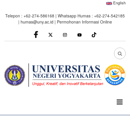
Skip
English
to
Telepon : +62-274-586168 | Whatsapp Humas : +62-274-542185
main
|
humas@uny.ac.id
|
Permohonan Informasi Online
content
facebook
Instagram
youtube
FA
FA-
SEA
DRO
TRI
0%
read