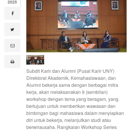
2025
facebook
twitter
e
m
a
i
print
l
Subdit Karir dan Alumni (Pusat Karir UNY)
Direktorat Akademik, Kemahasiswaan, dan
Alumni bekerja sama dengan berbagai mitra
kerja, akan melaksanakan 9 (sembilan)
workshop dengan tema yang beragam, yang
bertujuan untuk memberikan wawasan dan
bimbingan bagi mahasiswa dalam menyiapkan
diri untuk bekerja, melanjutkan studi atau
berwirausaha. Rangkaian Workshop Series