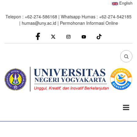
Skip
English
to
Telepon : +62-274-586168 | Whatsapp Humas : +62-274-542185
main
|
humas@uny.ac.id
|
Permohonan Informasi Online
content
facebook
Instagram
youtube
FA
FA-
SEA
DRO
TRI
0%
read