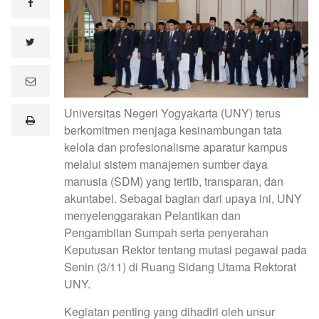
facebook
twitter
e
m
a
Universitas Negeri Yogyakarta (UNY) terus
i
print
l
berkomitmen menjaga kesinambungan tata
kelola dan profesionalisme aparatur kampus
melalui sistem manajemen sumber daya
manusia (SDM) yang tertib, transparan, dan
akuntabel. Sebagai bagian dari upaya ini, UNY
menyelenggarakan Pelantikan dan
Pengambilan Sumpah serta penyerahan
Keputusan Rektor tentang mutasi pegawai pada
Senin (3/11) di Ruang Sidang Utama Rektorat
UNY.
Kegiatan penting yang dihadiri oleh unsur