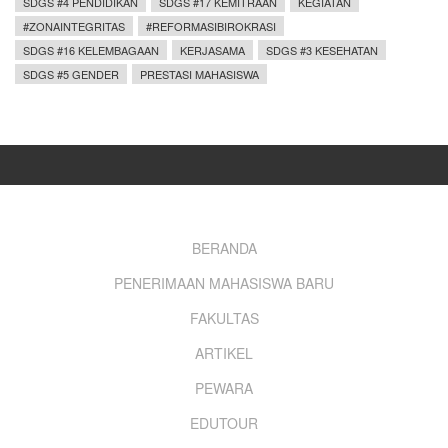
SDGS #4 PENDIDIKAN
SDGS #17 KEMITRAAN
KEGIATAN
#ZONAINTEGRITAS
#REFORMASIBIROKRASI
SDGS #16 KELEMBAGAAN
KERJASAMA
SDGS #3 KESEHATAN
SDGS #5 GENDER
PRESTASI MAHASISWA
Footer
BERANDA
PENERIMAAN MAHASISWA BARU
menu
FAKULTAS
ARTIKEL
PEWARA
EDUTOUR