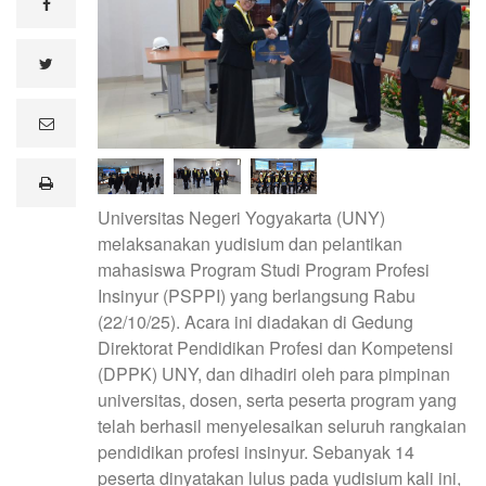
facebook
twitter
e
m
a
i
print
l
Universitas Negeri Yogyakarta (UNY)
melaksanakan yudisium dan pelantikan
mahasiswa Program Studi Program Profesi
Insinyur (PSPPI) yang berlangsung Rabu
(22/10/25). Acara ini diadakan di Gedung
Direktorat Pendidikan Profesi dan Kompetensi
(DPPK) UNY, dan dihadiri oleh para pimpinan
universitas, dosen, serta peserta program yang
telah berhasil menyelesaikan seluruh rangkaian
pendidikan profesi insinyur. Sebanyak 14
peserta dinyatakan lulus pada yudisium kali ini,