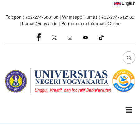
Skip
English
to
Telepon : +62-274-586168 | Whatsapp Humas : +62-274-542185
main
|
humas@uny.ac.id
|
Permohonan Informasi Online
content
facebook
Instagram
youtube
FA
FA-
SEA
DRO
TRI
0%
read