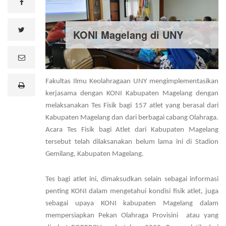
facebook
twitter
KONI Magelang di UNY
e
m
a
i
Fakultas Ilmu Keolahragaan UNY mengimplementasikan
print
l
kerjasama dengan KONI Kabupaten Magelang dengan
melaksanakan Tes Fisik bagi 157 atlet yang berasal dari
Kabupaten Magelang dan dari berbagai cabang Olahraga.
Acara Tes Fisik bagi Atlet dari Kabupaten Magelang
tersebut telah dilaksanakan belum lama ini di Stadion
Gemilang, Kabupaten Magelang.
Tes bagi atlet ini, dimaksudkan selain sebagai informasi
penting KONI dalam mengetahui kondisi fisik atlet, juga
sebagai upaya KONI kabupaten Magelang dalam
mempersiapkan Pekan Olahraga Provisini atau yang