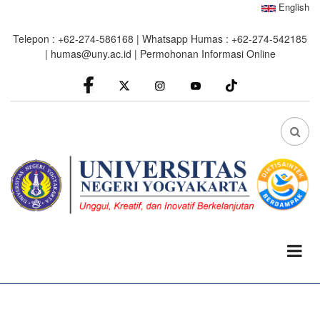
Skip
English
to
Telepon : +62-274-586168 | Whatsapp Humas : +62-274-542185
main
|
humas@uny.ac.id
|
Permohonan Informasi Online
content
facebook
Instagram
youtube
FA
FA-
SEA
DRO
TRI
0%
read