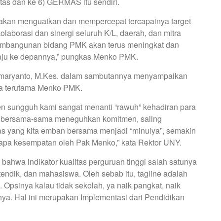
tas dan ke 6) GERMAS itu sendiri.
akan menguatkan dan mempercepat tercapainya target
borasi dan sinergi seluruh K/L, daerah, dan mitra
embangunan bidang PMK akan terus meningkat dan
aju ke depannya,” pungkas Menko PMK.
umaryanto, M.Kes. dalam sambutannya menyampaikan
rta terutama Menko PMK.
n sungguh kami sangat menanti “rawuh” kehadiran para
k bersama-sama meneguhkan komitmen, saling
gas yang kita emban bersama menjadi “minulya”, semakin
rapa kesempatan oleh Pak Menko,” kata Rektor UNY.
ahwa indikator kualitas perguruan tinggi salah satunya
tendik, dan mahasiswa. Oleh sebab itu, tagline adalah
Opsinya kalau tidak sekolah, ya naik pangkat, naik
ya. Hal ini merupakan Implementasi dari Pendidikan