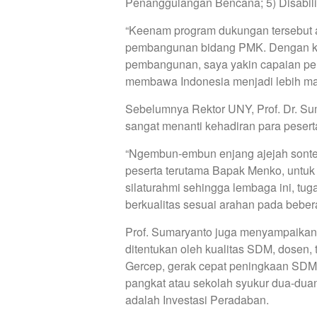
Penanggulangan Bencana; 5) Disabili
“Keenam program dukungan tersebut 
pembangunan bidang PMK. Dengan kola
pembangunan, saya yakin capaian p
membawa Indonesia menjadi lebih m
Sebelumnya Rektor UNY, Prof. Dr. S
sangat menanti kehadiran para pese
“Ngembun-embun enjang ajejah sonte
peserta terutama Bapak Menko, untu
silaturahmi sehingga lembaga ini, tu
berkualitas sesuai arahan pada bebe
Prof. Sumaryanto juga menyampaikan b
ditentukan oleh kualitas SDM, dosen, 
Gercep, gerak cepat peningkaan SDM. 
pangkat atau sekolah syukur dua-duan
adalah Investasi Peradaban.