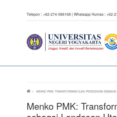
Skip
to
Telepon : +62-274-586168 | Whatsapp Humas : +62-
main
content
0%
read
Breadcrumb
MENKO PMK: TRANSFORMASI ILMU PENDIDIKAN SEBAGA
Menko PMK: Transform
sebagai Landasan Ut