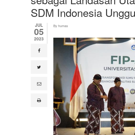
SDM Indonesia Unggu
JUL
By
humas
05
2023
facebook
twitter
e
m
a
i
print
l