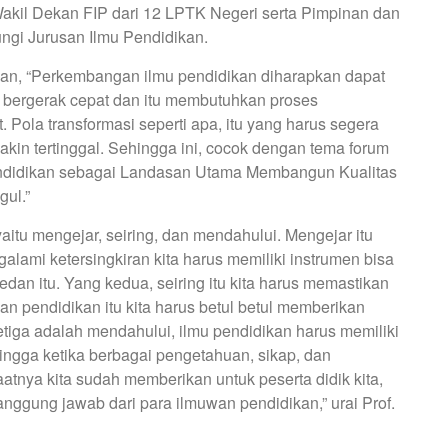
Wakil Dekan FIP dari 12 LPTK Negeri serta Pimpinan dan
ngi Jurusan Ilmu Pendidikan.
n, “Perkembangan ilmu pendidikan diharapkan dapat
s bergerak cepat dan itu membutuhkan proses
. Pola transformasi seperti apa, itu yang harus segera
makin tertinggal. Sehingga ini, cocok dengan tema forum
 Pendidikan sebagai Landasan Utama Membangun Kualitas
ul.”
yaitu mengejar, seiring, dan mendahului. Mengejar itu
ami ketersingkiran kita harus memiliki instrumen bisa
edan itu. Yang kedua, seiring itu kita harus memastikan
 pendidikan itu kita harus betul betul memberikan
etiga adalah mendahului, ilmu pendidikan harus memiliki
gga ketika berbagai pengetahuan, sikap, dan
atnya kita sudah memberikan untuk peserta didik kita,
anggung jawab dari para ilmuwan pendidikan,” urai Prof.