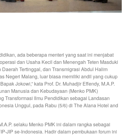
idikan, ada beberapa menteri yang saat ini menjabat
 Koperasi dan Usaha Kecil dan Menengah Teten Masduki
 Daerah Tertinggal, dan Transmigrasi Abdul Halim
tas Negeri Malang, luar biasa memiliki andil yang cukup
apak Jokowi,” kata Prof. Dr. Muhadjir Effendy, M.A.P.
gunan Manusia dan Kebudayaan (Menko PMK)
ng Transformasi Ilmu Pendidikan sebagai Landasan
esia Unggul, pada Rabu (5/6) di The Alana Hotel and
, M.A.P. selaku Menko PMK ini dalam rangka sebagai
IP-JIP se-Indonesia. Hadir dalam pembukaan forum ini