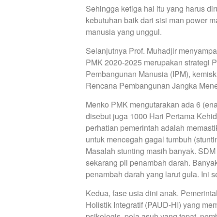
Sehingga ketiga hal itu yang harus 
kebutuhan baik dari sisi man power m
manusia yang unggul.
Selanjutnya Prof. Muhadjir menyampa
PMK 2020-2025 merupakan strategi 
Pembangunan Manusia (IPM), kemiski
Rencana Pembangunan Jangka Menen
Menko PMK mengutarakan ada 6 (enam)
disebut juga 1000 Hari Pertama Kehid
perhatian pemerintah adalah memastika
untuk mencegah gagal tumbuh (stuntin
Masalah stunting masih banyak. SDM 
sekarang pil penambah darah. Banyak 
penambah darah yang larut gula. Ini s
Kedua, fase usia dini anak. Pemerint
Holistik Integratif (PAUD-HI) yang m
psikologis, pola asuh yang tepat, p