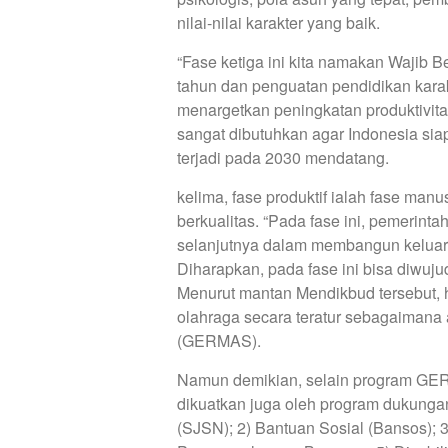
nilai-nilai karakter yang baik.
“Fase ketiga ini kita namakan Wajib Be
tahun dan penguatan pendidikan karak
menargetkan peningkatan produktivit
sangat dibutuhkan agar Indonesia si
terjadi pada 2030 mendatang.
kelima, fase produktif ialah fase ma
berkualitas. “Pada fase ini, pemerint
selanjutnya dalam membangun keluarga
Diharapkan, pada fase ini bisa diwujud
Menurut mantan Mendikbud tersebut, h
olahraga secara teratur sebagaimana
(GERMAS).
Namun demikian, selain program G
dikuatkan juga oleh program dukungan
(SJSN); 2) Bantuan Sosial (Bansos);