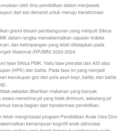
dirumuskan oleh ilmu pendidikan dalam menjawab
aupun dari sisi demand untuk menuju transformasi
ikan grand desain pembangunan yang meliputi Siklus
PMK dalam rangka memaksimalkan capaian Indeks
nan, dan ketimpangan yang telah ditetapkan pada
gah Nasional (RPJMN) 2020-2024.
 fase Siklus PMK. Yaitu fase prenatal dan ASI atau
upan (HPK) dan balita. Pada fase ini yang menjadi
n kecukupan gizi dan pola asuh bayi, batita, dan balita
g).
tidak sekedar diberikan makanan yang banyak,
siswa menerima pil yang tidak diminum, sekarang pil
emua harus bagian dari transformasi pendidikan.
ah telah menginisiasi program Pendidikan Anak Usia Dini-
emaksimalkan kemampuan kognitif anak (stimulasi
emberian makan yang tepat) termasuk pembiasaan pada