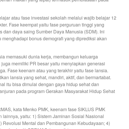
lajar atau fase investasi sekolah melalui wajib belajar 12
ter. Fase keempat yaitu fase perguruan tinggi yang
as dan daya saing Sumber Daya Manusia (SDM). Ini
ap menghadapi bonus demografi yang diprediksi akan
nusia memasuki dunia kerja, membangun keluarga
ah juga memiliki PR besar yaitu menyiapkan generasi
. Fase keenam atau yang terakhir yaitu fase lansia.
kan lansia yang sehat, mandiri, aktif, dan bermartabat.
al itu bisa dimulai dengan gaya hidup sehat dan
 anjuran pada program Gerakan Masyarakat Hidup Sehat
ERMAS, kata Menko PMK, keenam fase SIKLUS PMK
 lainnya, yaitu: 1) Sistem Jaminan Sosial Nasional
 3) Revolusi Mental dan Pembangunan Kebudayaan; 4)