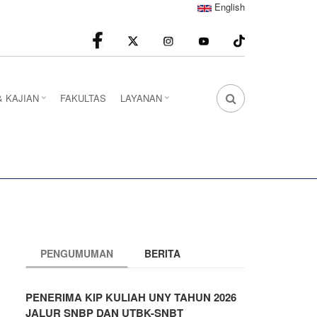
English
facebook
Instagram
youtube
& KAJIAN
FAKULTAS
LAYANAN
FA
FA-
SEARCH
DROPDOWN
TRIGGER
PENGUMUMAN
BERITA
PENERIMA KIP KULIAH UNY TAHUN 2026
JALUR SNBP DAN UTBK-SNBT