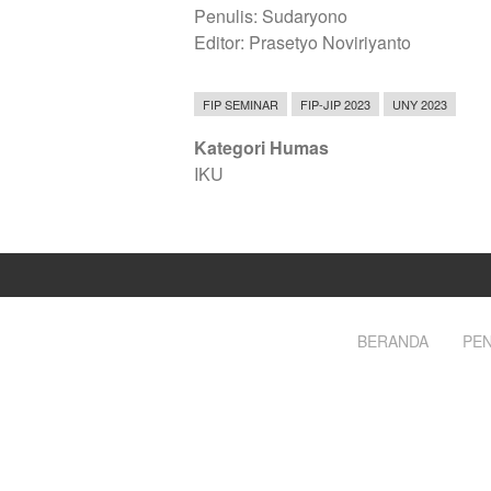
Penulis: Sudaryono
Editor: Prasetyo Noviriyanto
FIP SEMINAR
FIP-JIP 2023
UNY 2023
Kategori Humas
IKU
BERANDA
PEN
Footer
menu