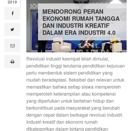
2019
MENDORONG PERAN
facebook
EKONOMI RUMAH TANGGA
DAN INDUSTRI KREATIF
twitter
DALAM ERA INDUSTRI 4.0
e
m
a
Revolusi industri keempat telah dimulai,
i
print
l
pendidikan tinggi terutama pendidikan kejuruan
perlu membentuk sistem pendidikan yang
mudah beradaptasi, fleksibel dan relevan untuk
memastikan bahwa setiap siswa memperoleh
memperoleh keterampilan atau kompetensi
yang diperlukan untuk bertahan hidup dan
berkontribusi pada masyarakat yang berubah
dengan cepat dalam berbagai revolusi industri.
Industri kreatif dan ekonomi rumah
dikategorikan dalam bidang pendidikan