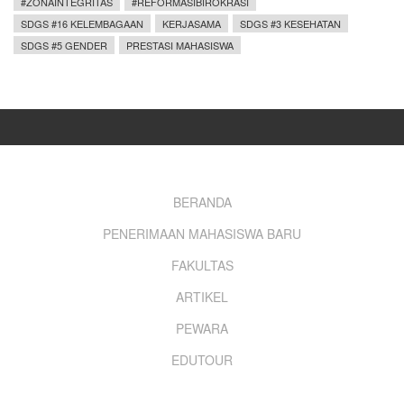
#ZONAINTEGRITAS
#REFORMASIBIROKRASI
SDGS #16 KELEMBAGAAN
KERJASAMA
SDGS #3 KESEHATAN
SDGS #5 GENDER
PRESTASI MAHASISWA
Footer
BERANDA
PENERIMAAN MAHASISWA BARU
menu
FAKULTAS
ARTIKEL
PEWARA
EDUTOUR