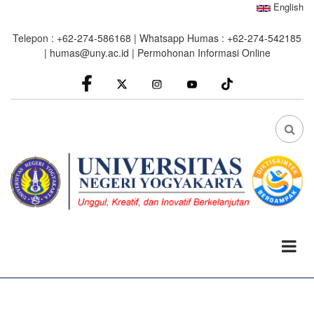
Skip
English
to
Telepon : +62-274-586168 | Whatsapp Humas : +62-274-542185
main
|
humas@uny.ac.id
|
Permohonan Informasi Online
content
facebook
Instagram
youtube
FA
FA-
SEA
DRO
TRI
0%
read