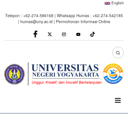
Skip
English
to
Telepon : +62-274-586168 | Whatsapp Humas : +62-274-542185
main
|
humas@uny.ac.id
|
Permohonan Informasi Online
content
facebook
Instagram
youtube
FA
FA-
SEA
DRO
TRI