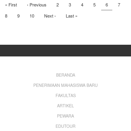
Pagination
First
« First
Previous
‹ Previous
Page
2
Page
3
Page
4
Page
5
Current
6
Page
7
page
page
page
Page
8
Page
9
Page
10
Next
Next ›
Last
Last »
page
page
Footer
BERANDA
PENERIMAAN MAHASISWA BARU
menu
FAKULTAS
ARTIKEL
PEWARA
EDUTOUR