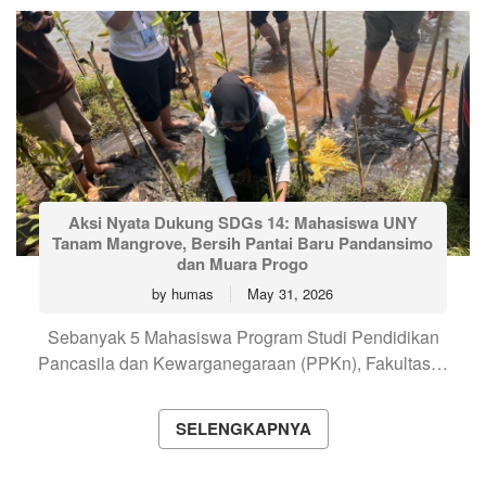
Aksi Nyata Dukung SDGs 14: Mahasiswa UNY
Tanam Mangrove, Bersih Pantai Baru Pandansimo
dan Muara Progo
by
humas
May 31, 2026
Sebanyak 5 Mahasiswa Program Studi Pendidikan
Pancasila dan Kewarganegaraan (PPKn), Fakultas…
SELENGKAPNYA