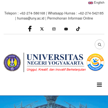
Skip
English
to
Telepon : +62-274-586168 | Whatsapp Humas : +62-274-542185
main
|
humas@uny.ac.id
|
Permohonan Informasi Online
content
facebook
Instagram
youtube
FA
FA-
SEA
DRO
TRI