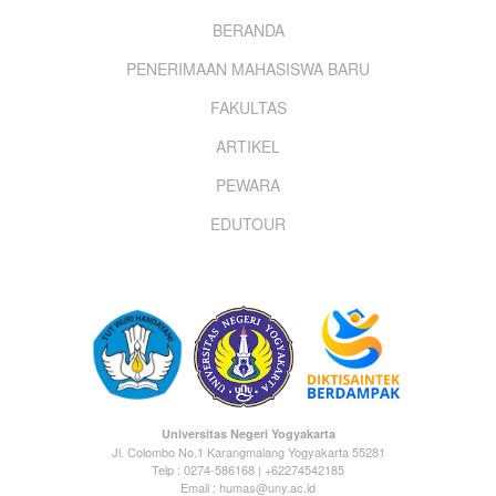
Footer
BERANDA
PENERIMAAN MAHASISWA BARU
menu
FAKULTAS
ARTIKEL
PEWARA
EDUTOUR
Universitas Negeri Yogyakarta
Jl. Colombo No.1 Karangmalang Yogyakarta 55281
Telp : 0274-586168 | +62274542185
Email : humas@uny.ac.id