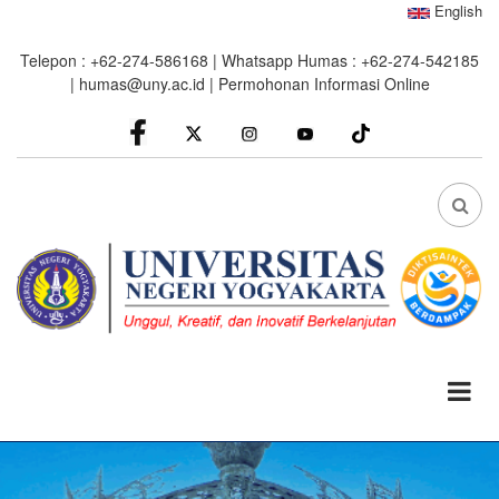
Skip
English
to
Telepon : +62-274-586168 | Whatsapp Humas : +62-274-542185
main
|
humas@uny.ac.id
|
Permohonan Informasi Online
content
facebook
Instagram
youtube
FA
FA-
SEA
DRO
TRI