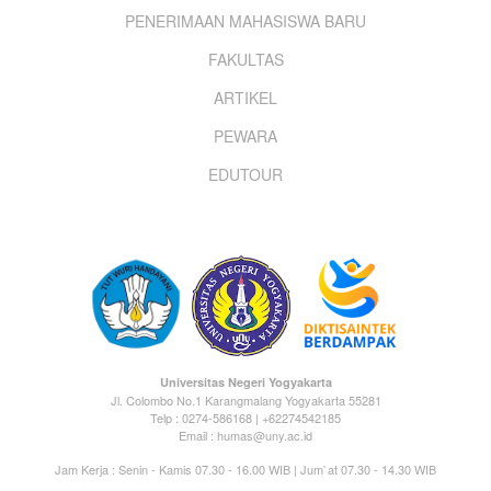
PENERIMAAN MAHASISWA BARU
menu
FAKULTAS
ARTIKEL
PEWARA
EDUTOUR
Universitas Negeri Yogyakarta
Jl. Colombo No.1 Karangmalang Yogyakarta 55281
Telp : 0274-586168 | +62274542185
Email : humas@uny.ac.id
Jam Kerja : Senin - Kamis 07.30 - 16.00 WIB | Jum`at 07.30 - 14.30 WIB