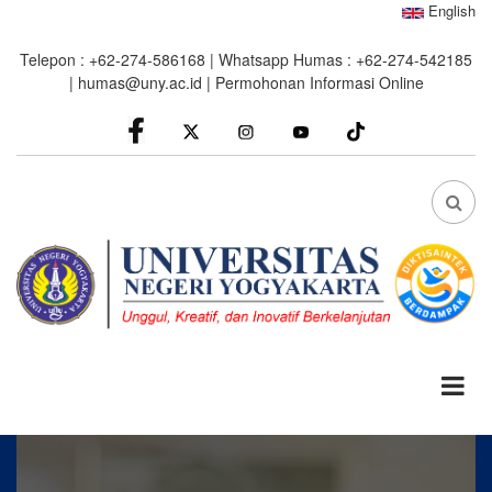
Skip
English
to
Telepon : +62-274-586168 | Whatsapp Humas : +62-274-542185
main
|
humas@uny.ac.id
|
Permohonan Informasi Online
content
facebook
Instagram
youtube
FA
FA-
SEA
DRO
TRI