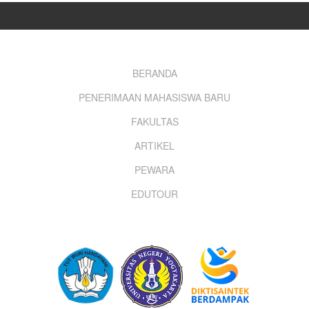
Footer
BERANDA
PENERIMAAN MAHASISWA BARU
menu
FAKULTAS
ARTIKEL
PEWARA
EDUTOUR