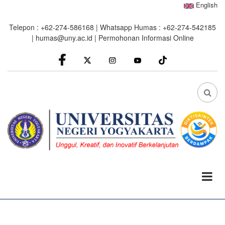
Skip
English
to
Telepon : +62-274-586168 | Whatsapp Humas : +62-274-542185
main
|
humas@uny.ac.id
|
Permohonan Informasi Online
content
facebook
Instagram
youtube
FA
FA-
SEA
DRO
TRI