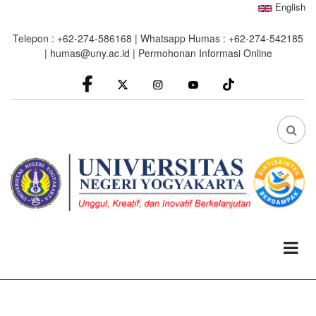
Skip
English
to
Telepon : +62-274-586168 | Whatsapp Humas : +62-274-542185
main
|
humas@uny.ac.id
|
Permohonan Informasi Online
content
facebook
Instagram
youtube
FA
FA-
SEA
DRO
TRI