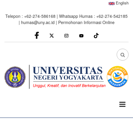
Skip
English
to
Telepon : +62-274-586168 | Whatsapp Humas : +62-274-542185
main
|
humas@uny.ac.id
|
Permohonan Informasi Online
content
facebook
Instagram
youtube
FA
FA-
SEA
DRO
TRI