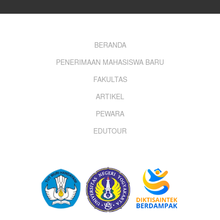
Footer
BERANDA
PENERIMAAN MAHASISWA BARU
menu
FAKULTAS
ARTIKEL
PEWARA
EDUTOUR