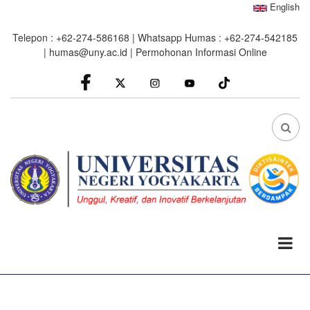
Skip
English
to
Telepon : +62-274-586168 | Whatsapp Humas : +62-274-542185
main
|
humas@uny.ac.id
|
Permohonan Informasi Online
content
facebook
Instagram
youtube
FA
FA-
SEA
DRO
TRI