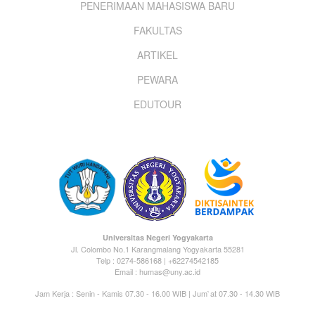
PENERIMAAN MAHASISWA BARU
menu
FAKULTAS
ARTIKEL
PEWARA
EDUTOUR
Universitas Negeri Yogyakarta
Jl. Colombo No.1 Karangmalang Yogyakarta 55281
Telp : 0274-586168 | +62274542185
Email : humas@uny.ac.id
Jam Kerja : Senin - Kamis 07.30 - 16.00 WIB | Jum`at 07.30 - 14.30 WIB