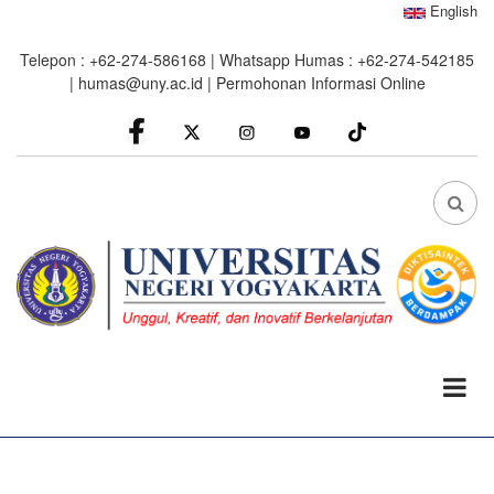
Skip
English
to
Telepon : +62-274-586168 | Whatsapp Humas : +62-274-542185
main
|
humas@uny.ac.id
|
Permohonan Informasi Online
content
facebook
Instagram
youtube
FA
FA-
SEA
DRO
TRI