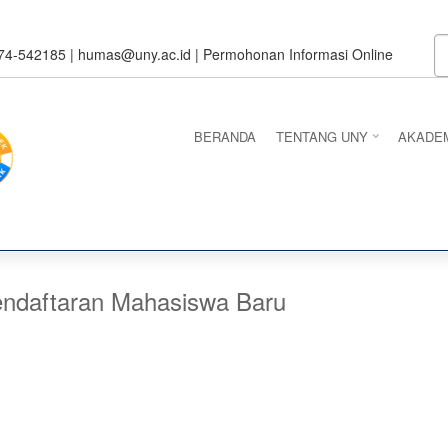
S
274-542185 |
humas@uny.ac.id
|
Permohonan Informasi Online
BERANDA
TENTANG UNY
AKADE
endaftaran Mahasiswa Baru