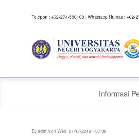
Skip
to
Telepon : +62-274-586168 | Whatsapp Humas : +62-
main
content
Informasi P
By
admin
on
Wed, 07/17/2019 - 07:00