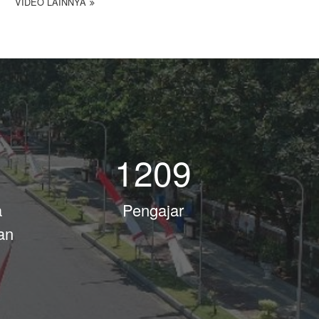
VIDEO LAINNYA
1209
a
Pengajar
an