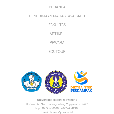
Footer
BERANDA
PENERIMAAN MAHASISWA BARU
menu
FAKULTAS
ARTIKEL
PEWARA
EDUTOUR
Universitas Negeri Yogyakarta
Jl. Colombo No.1 Karangmalang Yogyakarta 55281
Telp : 0274-586168 | +62274542185
Email : humas@uny.ac.id