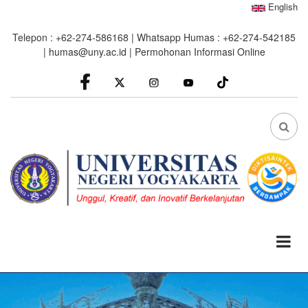
Skip
English
to
Telepon : +62-274-586168 | Whatsapp Humas : +62-274-542185
main
|
humas@uny.ac.id
|
Permohonan Informasi Online
content
facebook
Instagram
youtube
FA
FA-
SEA
DRO
TRI