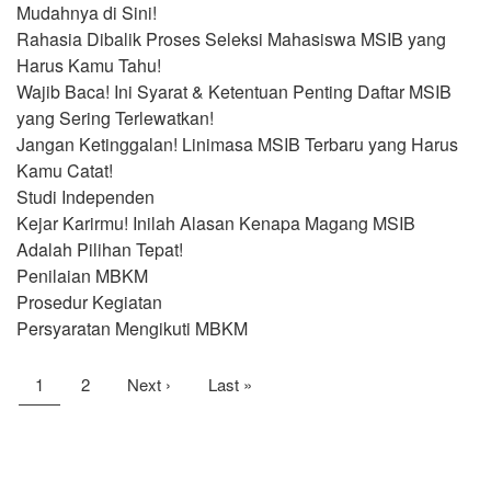
Mudahnya di Sini!
Rahasia Dibalik Proses Seleksi Mahasiswa MSIB yang
Harus Kamu Tahu!
Wajib Baca! Ini Syarat & Ketentuan Penting Daftar MSIB
yang Sering Terlewatkan!
Jangan Ketinggalan! Linimasa MSIB Terbaru yang Harus
Kamu Catat!
Studi Independen
Kejar Karirmu! Inilah Alasan Kenapa Magang MSIB
Adalah Pilihan Tepat!
Penilaian MBKM
Prosedur Kegiatan
Persyaratan Mengikuti MBKM
Pagination
Current
1
Page
2
Next
Next ›
Last
Last »
page
page
page