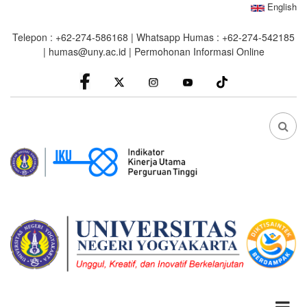
Skip
English
to
Telepon : +62-274-586168 | Whatsapp Humas : +62-274-542185
main
|
humas@uny.ac.id
|
Permohonan Informasi Online
content
facebook
Instagram
youtube
FA
FA-
SEA
DRO
TRI