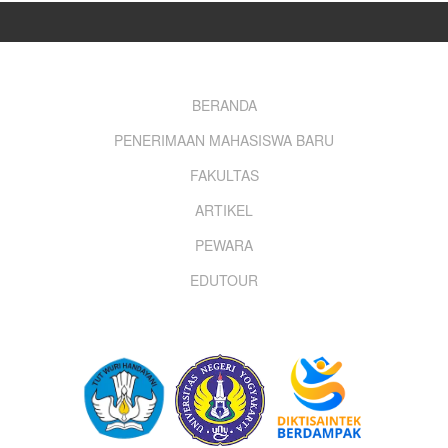
Footer
BERANDA
PENERIMAAN MAHASISWA BARU
menu
FAKULTAS
ARTIKEL
PEWARA
EDUTOUR