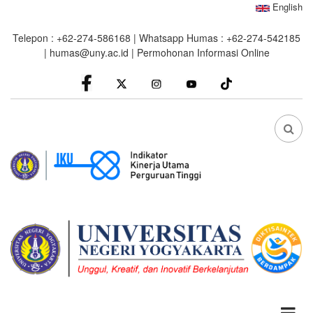
Skip
English
to
Telepon : +62-274-586168 | Whatsapp Humas : +62-274-542185
main
|
humas@uny.ac.id
|
Permohonan Informasi Online
content
facebook
Instagram
youtube
FA
FA-
SEA
DRO
TRI