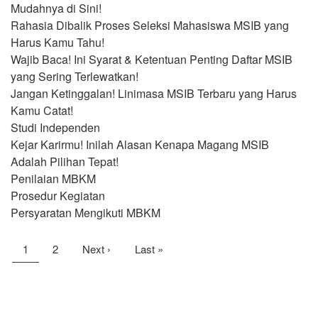
Mudahnya di Sini!
Rahasia Dibalik Proses Seleksi Mahasiswa MSIB yang
Harus Kamu Tahu!
Wajib Baca! Ini Syarat & Ketentuan Penting Daftar MSIB
yang Sering Terlewatkan!
Jangan Ketinggalan! Linimasa MSIB Terbaru yang Harus
Kamu Catat!
Studi Independen
Kejar Karirmu! Inilah Alasan Kenapa Magang MSIB
Adalah Pilihan Tepat!
Penilaian MBKM
Prosedur Kegiatan
Persyaratan Mengikuti MBKM
Pagination
Current
1
Page
2
Next
Next ›
Last
Last »
page
page
page