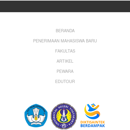
Footer
BERANDA
PENERIMAAN MAHASISWA BARU
menu
FAKULTAS
ARTIKEL
PEWARA
EDUTOUR